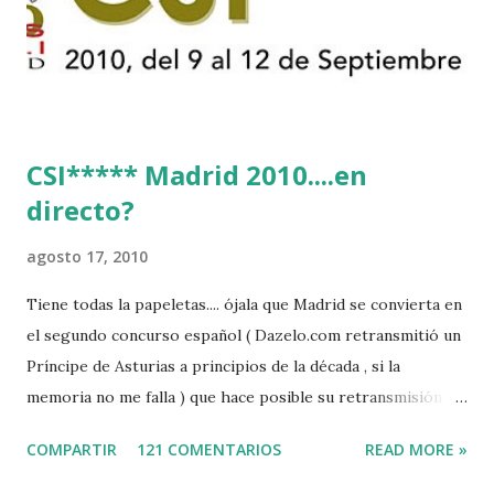
CSI***** Madrid 2010....en
directo?
agosto 17, 2010
Tiene todas la papeletas.... ójala que Madrid se convierta en
el segundo concurso español ( Dazelo.com retransmitió un
Príncipe de Asturias a principios de la década , si la
memoria no me falla ) que hace posible su retransmisión via
internet de manera gratuita para todos los aficionados...del
COMPARTIR
121 COMENTARIOS
READ MORE »
mundo mundial...
http://www.clubvillademadrid.com/cseuropa/2010/htm/0