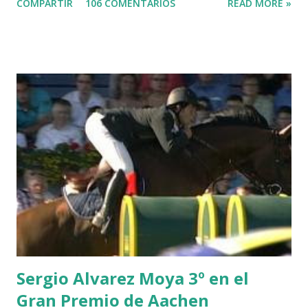
COMPARTIR
106 COMENTARIOS
READ MORE »
-EPAILLARD 7 GIG AMAI M WHITAKER 8 SILVANA DU
HUIS -STAUT 9 WIVINA -FAGERSTROM 10 LORD DE
THEIZE - GUILLON 2 triple 1 CASINO -DJUPVIC 2
CHESTER Z -VAN ASTEN 3 LOYD 12 - BRAATEN 4 STAR
POWER - MILLAR 5 ARMANIE -VOORN 6 QUERLYBET
HERO -LEJAUNE 7 MO CHROI - O’BRIEN 8 CARMENA Z -
BREEN 9 JALLA DE GAVIERE -RAMZY AL DUHAMI 10
NOVEL -PHILIPPAERTS 3 triple 1 LATE NIGHT -LEVY 2 K
CLUB LADY -O’CONNOR 3 QUICK STUDY - HOUGH 4
LORENZO -AHLMANN 5 L’ESPOIR -GULLIKSEN 6
TOPINAMBOUR -LEPREVOST 7 WISCONSIN 111 -MOYA 8
INTERTOY Z - BRASH 9 HERALD –CORDON 10 SELDANA
DI CAMPALTO -SHARBATLY Vuelta Triunfal... el ganador
del Gran Premio en su vuelta de honor
Sergio Alvarez Moya 3º en el
Gran Premio de Aachen