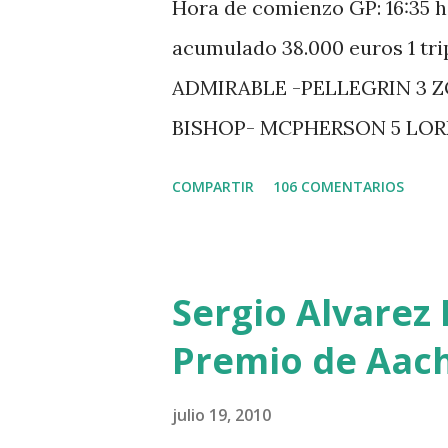
Hora de comienzo GP: 16:35 h
acumulado 38.000 euros 1 tr
ADMIRABLE -PELLEGRIN 3 
BISHOP- MCPHERSON 5 LO
MISTER DAVIER -EPAILLARD
COMPARTIR
106 COMENTARIOS
HUIS -STAUT 9 WIVINA -FA
GUILLON 2 triple 1 CASINO 
LOYD 12 - BRAATEN 4 STAR
Sergio Alvarez 
QUERLYBET HERO -LEJAUNE 
Premio de Aac
BREEN 9 JALLA DE GAVIERE 
PHILIPPAERTS 3 triple 1 LA
julio 19, 2010
O’CONNOR 3 QUICK STUDY 