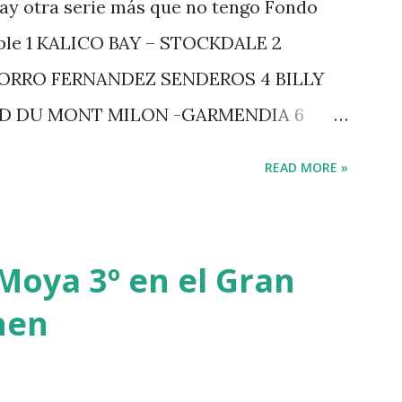
ay otra serie más que no tengo Fondo
iple 1 KALICO BAY – STOCKDALE 2
ZORRO FERNANDEZ SENDEROS 4 BILLY
RD DU MONT MILON -GARMENDIA 6
 7 GIG AMAI M WHITAKER 8 SILVANA DU
READ MORE »
GERSTROM 10 LORD DE THEIZE -
-DJUPVIC 2 CHESTER Z -VAN ASTEN 3
 POWER - MILLAR 5 ARMANIE -VOORN 6
Moya 3º en el Gran
7 MO CHROI - O’BRIEN 8 CARMENA Z -
hen
-RAMZY AL DUHAMI 10 NOVEL -
TE NIGHT -LEVY 2 K CLUB LADY -
- HOUGH 4 LORENZO -AHLMANN 5