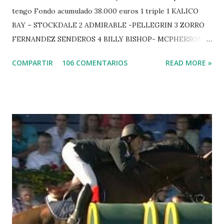
tengo Fondo acumulado 38.000 euros 1 triple 1 KALICO
BAY – STOCKDALE 2 ADMIRABLE -PELLEGRIN 3 ZORRO
FERNANDEZ SENDEROS 4 BILLY BISHOP- MCPHERSON 5
LORD DU MONT MILON -GARMENDIA 6 MISTER DAVIER
COMPARTIR
106 COMENTARIOS
READ MORE »
-EPAILLARD 7 GIG AMAI M WHITAKER 8 SILVANA DU
HUIS -STAUT 9 WIVINA -FAGERSTROM 10 LORD DE
THEIZE - GUILLON 2 triple 1 CASINO -DJUPVIC 2
CHESTER Z -VAN ASTEN 3 LOYD 12 - BRAATEN 4 STAR
POWER - MILLAR 5 ARMANIE -VOORN 6 QUERLYBET
HERO -LEJAUNE 7 MO CHROI - O’BRIEN 8 CARMENA Z -
BREEN 9 JALLA DE GAVIERE -RAMZY AL DUHAMI 10
NOVEL -PHILIPPAERTS 3 triple 1 LATE NIGHT -LEVY 2 K
CLUB LADY -O’CONNOR 3 QUICK STUDY - HOUGH 4
LORENZO -AHLMANN 5 L’ESPOIR -GULLIKSEN 6
TOPINAMBOUR -LEPREVOST 7 WISCONSIN 111 -MOYA 8
INTERTOY Z - BRASH 9 HERALD –CORDON 10 SELDANA