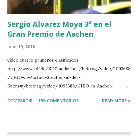
DI CAMPALTO -SHARBATLY Vuelta Triunfal... el ganador
del Gran Premio en su vuelta de honor
Sergio Alvarez Moya 3º en el
Gran Premio de Aachen
julio 19, 2010
vídeo cuatro primeros clasificados
http://www.zdf.de/ZDFmediathek/beitrag/video/1093688
/CHIO-in-Aachen-Stechen-in-der-
Soers#/beitrag/video/1093688/CHIO-in-Aachen:-
Stechen-in-der-Soers
COMPARTIR
156 COMENTARIOS
READ MORE »