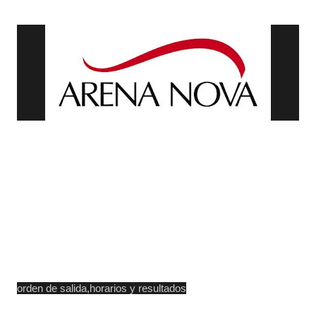
orden de salida,horarios y resultados