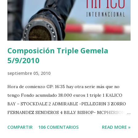
Composición Triple Gemela
5/9/2010
septiembre 05, 2010
Hora de comienzo GP: 16:35 hay otra serie más que no
tengo Fondo acumulado 38.000 euros 1 triple 1 KALICO
BAY – STOCKDALE 2 ADMIRABLE -PELLEGRIN 3 ZORRO
FERNANDEZ SENDEROS 4 BILLY BISHOP- MCPHERSON 5
LORD DU MONT MILON -GARMENDIA 6 MISTER DAVIER
COMPARTIR
106 COMENTARIOS
READ MORE »
-EPAILLARD 7 GIG AMAI M WHITAKER 8 SILVANA DU