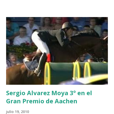
HUIS -STAUT 9 WIVINA -FAGERSTROM 10 LORD DE
THEIZE - GUILLON 2 triple 1 CASINO -DJUPVIC 2
CHESTER Z -VAN ASTEN 3 LOYD 12 - BRAATEN 4 STAR
POWER - MILLAR 5 ARMANIE -VOORN 6 QUERLYBET
HERO -LEJAUNE 7 MO CHROI - O’BRIEN 8 CARMENA Z -
BREEN 9 JALLA DE GAVIERE -RAMZY AL DUHAMI 10
NOVEL -PHILIPPAERTS 3 triple 1 LATE NIGHT -LEVY 2 K
CLUB LADY -O’CONNOR 3 QUICK STUDY - HOUGH 4
LORENZO -AHLMANN 5 L’ESPOIR -GULLIKSEN 6
TOPINAMBOUR -LEPREVOST 7 WISCONSIN 111 -MOYA 8
INTERTOY Z - BRASH 9 HERALD –CORDON 10 SELDANA
DI CAMPALTO -SHARBATLY Vuelta Triunfal... el ganador
del Gran Premio en su vuelta de honor
Sergio Alvarez Moya 3º en el
Gran Premio de Aachen
julio 19, 2010