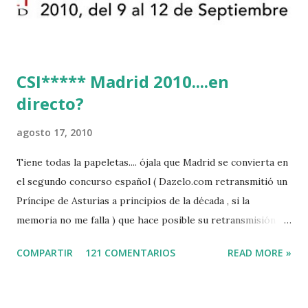
CSI***** Madrid 2010....en
directo?
agosto 17, 2010
Tiene todas la papeletas.... ójala que Madrid se convierta en
el segundo concurso español ( Dazelo.com retransmitió un
Príncipe de Asturias a principios de la década , si la
memoria no me falla ) que hace posible su retransmisión via
internet de manera gratuita para todos los aficionados...del
COMPARTIR
121 COMENTARIOS
READ MORE »
mundo mundial...
http://www.clubvillademadrid.com/cseuropa/2010/htm/0
4_canaltv_intro.htm