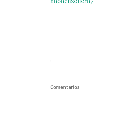
nhohenzollern/
.
Comentarios