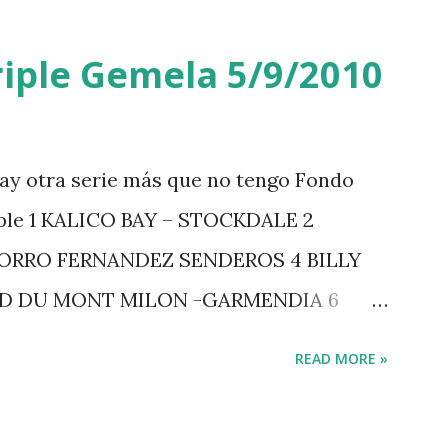
iple Gemela 5/9/2010
ay otra serie más que no tengo Fondo
iple 1 KALICO BAY – STOCKDALE 2
ZORRO FERNANDEZ SENDEROS 4 BILLY
RD DU MONT MILON -GARMENDIA 6
 7 GIG AMAI M WHITAKER 8 SILVANA DU
READ MORE »
GERSTROM 10 LORD DE THEIZE -
-DJUPVIC 2 CHESTER Z -VAN ASTEN 3