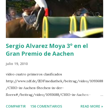
CLUB LADY -O’CONNOR 3 QUICK STUDY - HOUGH 4
LORENZO -AHLMANN 5 L’ESPOIR -GULLIKSEN 6
TOPINAMBOUR -LEPREVOST 7 WISCONSIN 111 -MOYA 8
INTERTOY Z - BRASH 9 HERALD –CORDON 10 SELDANA
DI CAMPALTO -SHARBATLY Vuelta Triunfal... el ganador
del Gran Premio en su vuelta de honor
Sergio Alvarez Moya 3º en el
Gran Premio de Aachen
julio 19, 2010
vídeo cuatro primeros clasificados
http://www.zdf.de/ZDFmediathek/beitrag/video/1093688
/CHIO-in-Aachen-Stechen-in-der-
Soers#/beitrag/video/1093688/CHIO-in-Aachen:-
Stechen-in-der-Soers
COMPARTIR
156 COMENTARIOS
READ MORE »