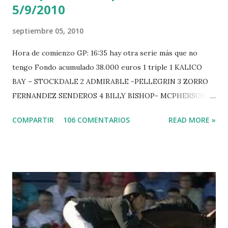
o
5/9/2010
septiembre 05, 2010
Hora de comienzo GP: 16:35 hay otra serie más que no
tengo Fondo acumulado 38.000 euros 1 triple 1 KALICO
BAY – STOCKDALE 2 ADMIRABLE -PELLEGRIN 3 ZORRO
FERNANDEZ SENDEROS 4 BILLY BISHOP- MCPHERSON 5
LORD DU MONT MILON -GARMENDIA 6 MISTER DAVIER
COMPARTIR
106 COMENTARIOS
READ MORE »
-EPAILLARD 7 GIG AMAI M WHITAKER 8 SILVANA DU
HUIS -STAUT 9 WIVINA -FAGERSTROM 10 LORD DE
THEIZE - GUILLON 2 triple 1 CASINO -DJUPVIC 2
CHESTER Z -VAN ASTEN 3 LOYD 12 - BRAATEN 4 STAR
POWER - MILLAR 5 ARMANIE -VOORN 6 QUERLYBET
HERO -LEJAUNE 7 MO CHROI - O’BRIEN 8 CARMENA Z -
BREEN 9 JALLA DE GAVIERE -RAMZY AL DUHAMI 10
NOVEL -PHILIPPAERTS 3 triple 1 LATE NIGHT -LEVY 2 K