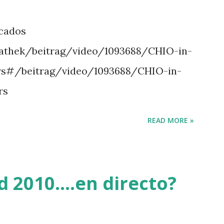
TE NIGHT -LEVY 2 K CLUB LADY -
- HOUGH 4 LORENZO -AHLMANN 5
icados
OPINAMBOUR -LEPREVOST 7 WISCONSIN
athek/beitrag/video/1093688/CHIO-in-
 BRASH 9 HERALD –CORDON 10 SELDANA
rs#/beitrag/video/1093688/CHIO-in-
ta Triunfal... el ganador del Gran
rs
READ MORE »
 2010....en directo?