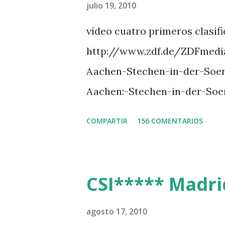
PHILIPPAERTS 3 triple 1 LA
julio 19, 2010
O’CONNOR 3 QUICK STUDY 
vídeo cuatro primeros clasif
L’ESPOIR -GULLIKSEN 6 T
http://www.zdf.de/ZDFmedi
111 -MOYA 8 INTERTOY Z -
Aachen-Stechen-in-der-Soe
DI CAMPALTO -SHARBATLY Vuel
Aachen:-Stechen-in-der-Soe
Premio en su vuelta de honor
COMPARTIR
156 COMENTARIOS
CSI***** Madrid
agosto 17, 2010