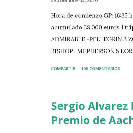
septiembre 05, 2010
Hora de comienzo GP: 16:35 h
acumulado 38.000 euros 1 tr
ADMIRABLE -PELLEGRIN 3 
BISHOP- MCPHERSON 5 LO
MISTER DAVIER -EPAILLARD
COMPARTIR
106 COMENTARIOS
HUIS -STAUT 9 WIVINA -FA
GUILLON 2 triple 1 CASINO 
LOYD 12 - BRAATEN 4 STAR
Sergio Alvarez 
QUERLYBET HERO -LEJAUNE 
Premio de Aac
BREEN 9 JALLA DE GAVIERE 