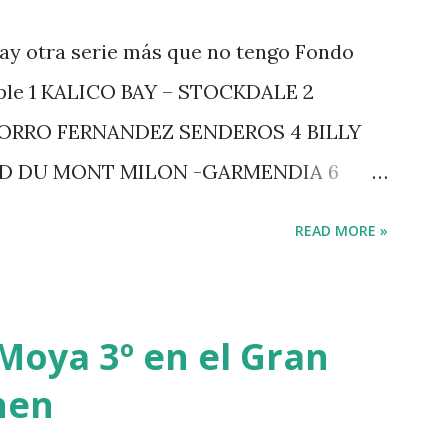
ay otra serie más que no tengo Fondo
iple 1 KALICO BAY – STOCKDALE 2
ZORRO FERNANDEZ SENDEROS 4 BILLY
RD DU MONT MILON -GARMENDIA 6
 7 GIG AMAI M WHITAKER 8 SILVANA DU
READ MORE »
GERSTROM 10 LORD DE THEIZE -
-DJUPVIC 2 CHESTER Z -VAN ASTEN 3
 POWER - MILLAR 5 ARMANIE -VOORN 6
Moya 3º en el Gran
7 MO CHROI - O’BRIEN 8 CARMENA Z -
hen
-RAMZY AL DUHAMI 10 NOVEL -