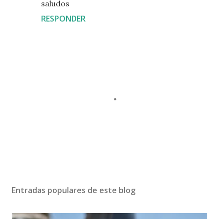
saludos
RESPONDER
P
u
b
Entradas populares de este blog
l
i