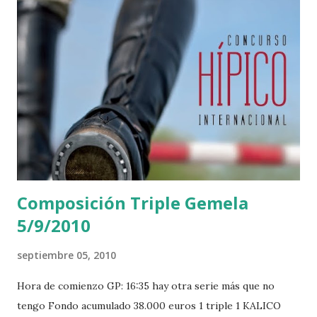
c
a
r
u
n
c
o
m
e
n
t
a
r
Composición Triple Gemela
i
o
5/9/2010
septiembre 05, 2010
Hora de comienzo GP: 16:35 hay otra serie más que no
tengo Fondo acumulado 38.000 euros 1 triple 1 KALICO