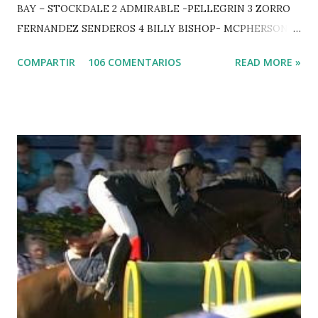
BAY – STOCKDALE 2 ADMIRABLE -PELLEGRIN 3 ZORRO
FERNANDEZ SENDEROS 4 BILLY BISHOP- MCPHERSON 5
LORD DU MONT MILON -GARMENDIA 6 MISTER DAVIER
COMPARTIR
106 COMENTARIOS
READ MORE »
-EPAILLARD 7 GIG AMAI M WHITAKER 8 SILVANA DU
HUIS -STAUT 9 WIVINA -FAGERSTROM 10 LORD DE
THEIZE - GUILLON 2 triple 1 CASINO -DJUPVIC 2
CHESTER Z -VAN ASTEN 3 LOYD 12 - BRAATEN 4 STAR
POWER - MILLAR 5 ARMANIE -VOORN 6 QUERLYBET
HERO -LEJAUNE 7 MO CHROI - O’BRIEN 8 CARMENA Z -
BREEN 9 JALLA DE GAVIERE -RAMZY AL DUHAMI 10
NOVEL -PHILIPPAERTS 3 triple 1 LATE NIGHT -LEVY 2 K
CLUB LADY -O’CONNOR 3 QUICK STUDY - HOUGH 4
LORENZO -AHLMANN 5 L’ESPOIR -GULLIKSEN 6
TOPINAMBOUR -LEPREVOST 7 WISCONSIN 111 -MOYA 8
INTERTOY Z - BRASH 9 HERALD –CORDON 10 SELDANA
DI CAMPALTO -SHARBATLY Vuelta Triunfal... el ganador