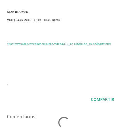
Sport im Osten
MDR | 24.07.2011 | 17.15 - 18.00 horas
http://www.mdr.de/mediathek/suche/video4392_zc-485c01ae_zs-d23ba9ff.html
.
COMPARTIR
Comentarios