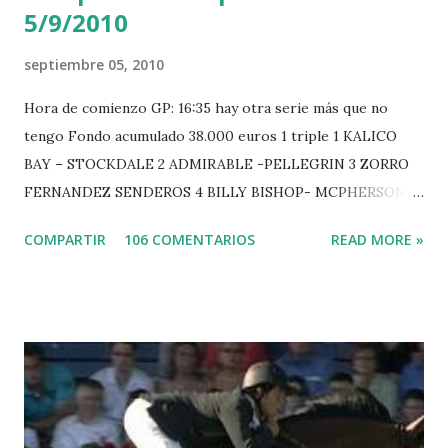
5/9/2010
septiembre 05, 2010
Hora de comienzo GP: 16:35 hay otra serie más que no
tengo Fondo acumulado 38.000 euros 1 triple 1 KALICO
BAY – STOCKDALE 2 ADMIRABLE -PELLEGRIN 3 ZORRO
FERNANDEZ SENDEROS 4 BILLY BISHOP- MCPHERSON 5
LORD DU MONT MILON -GARMENDIA 6 MISTER DAVIER
COMPARTIR
106 COMENTARIOS
READ MORE »
-EPAILLARD 7 GIG AMAI M WHITAKER 8 SILVANA DU
HUIS -STAUT 9 WIVINA -FAGERSTROM 10 LORD DE
THEIZE - GUILLON 2 triple 1 CASINO -DJUPVIC 2
CHESTER Z -VAN ASTEN 3 LOYD 12 - BRAATEN 4 STAR
POWER - MILLAR 5 ARMANIE -VOORN 6 QUERLYBET
HERO -LEJAUNE 7 MO CHROI - O’BRIEN 8 CARMENA Z -
BREEN 9 JALLA DE GAVIERE -RAMZY AL DUHAMI 10
NOVEL -PHILIPPAERTS 3 triple 1 LATE NIGHT -LEVY 2 K