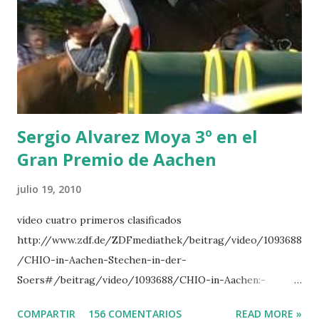
CLUB LADY -O’CONNOR 3 QUICK STUDY - HOUGH 4
LORENZO -AHLMANN 5 L’ESPOIR -GULLIKSEN 6
TOPINAMBOUR -LEPREVOST 7 WISCONSIN 111 -MOYA 8
INTERTOY Z - BRASH 9 HERALD –CORDON 10 SELDANA
DI CAMPALTO -SHARBATLY Vuelta Triunfal... el ganador
del Gran Premio en su vuelta de honor
Sergio Alvarez Moya 3º en el
Gran Premio de Aachen
julio 19, 2010
vídeo cuatro primeros clasificados
http://www.zdf.de/ZDFmediathek/beitrag/video/1093688
/CHIO-in-Aachen-Stechen-in-der-
Soers#/beitrag/video/1093688/CHIO-in-Aachen:-
Stechen-in-der-Soers
COMPARTIR
156 COMENTARIOS
READ MORE »