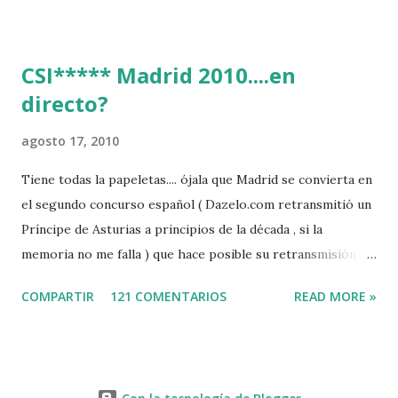
CSI***** Madrid 2010....en
directo?
agosto 17, 2010
Tiene todas la papeletas.... ójala que Madrid se convierta en
el segundo concurso español ( Dazelo.com retransmitió un
Príncipe de Asturias a principios de la década , si la
memoria no me falla ) que hace posible su retransmisión via
internet de manera gratuita para todos los aficionados...del
COMPARTIR
121 COMENTARIOS
READ MORE »
mundo mundial...
http://www.clubvillademadrid.com/cseuropa/2010/htm/0
4_canaltv_intro.htm