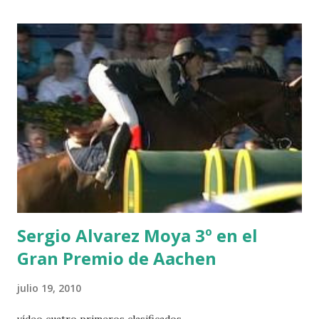
CHESTER Z -VAN ASTEN 3 LOYD 12 - BRAATEN 4 STAR
POWER - MILLAR 5 ARMANIE -VOORN 6 QUERLYBET
HERO -LEJAUNE 7 MO CHROI - O’BRIEN 8 CARMENA Z -
BREEN 9 JALLA DE GAVIERE -RAMZY AL DUHAMI 10
NOVEL -PHILIPPAERTS 3 triple 1 LATE NIGHT -LEVY 2 K
CLUB LADY -O’CONNOR 3 QUICK STUDY - HOUGH 4
LORENZO -AHLMANN 5 L’ESPOIR -GULLIKSEN 6
TOPINAMBOUR -LEPREVOST 7 WISCONSIN 111 -MOYA 8
INTERTOY Z - BRASH 9 HERALD –CORDON 10 SELDANA
DI CAMPALTO -SHARBATLY Vuelta Triunfal... el ganador
del Gran Premio en su vuelta de honor
Sergio Alvarez Moya 3º en el
Gran Premio de Aachen
julio 19, 2010