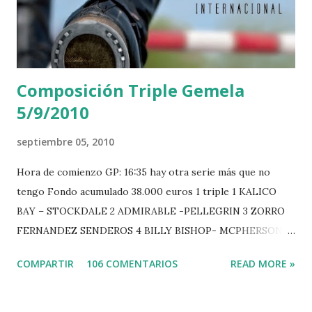
Composición Triple Gemela
5/9/2010
septiembre 05, 2010
Hora de comienzo GP: 16:35 hay otra serie más que no
tengo Fondo acumulado 38.000 euros 1 triple 1 KALICO
BAY – STOCKDALE 2 ADMIRABLE -PELLEGRIN 3 ZORRO
FERNANDEZ SENDEROS 4 BILLY BISHOP- MCPHERSON 5
LORD DU MONT MILON -GARMENDIA 6 MISTER DAVIER
COMPARTIR
106 COMENTARIOS
READ MORE »
-EPAILLARD 7 GIG AMAI M WHITAKER 8 SILVANA DU
HUIS -STAUT 9 WIVINA -FAGERSTROM 10 LORD DE
THEIZE - GUILLON 2 triple 1 CASINO -DJUPVIC 2