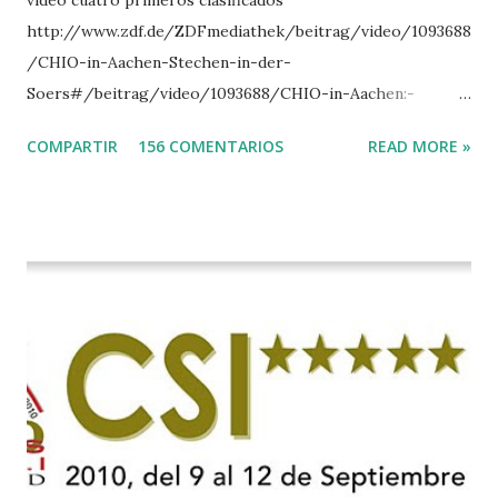
vídeo cuatro primeros clasificados
http://www.zdf.de/ZDFmediathek/beitrag/video/1093688
/CHIO-in-Aachen-Stechen-in-der-
Soers#/beitrag/video/1093688/CHIO-in-Aachen:-
Stechen-in-der-Soers
COMPARTIR
156 COMENTARIOS
READ MORE »