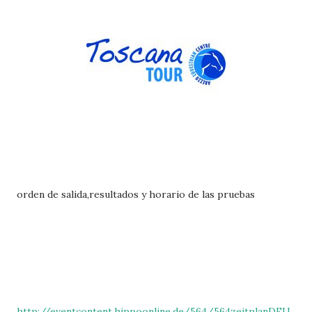
orden de salida,resultados y horario de las pruebas
http://eventcontent.hippoonline.de/564/564zeitplanDEU.