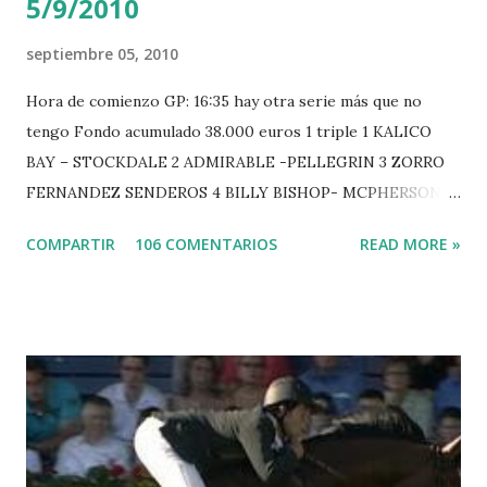
5/9/2010
septiembre 05, 2010
Hora de comienzo GP: 16:35 hay otra serie más que no
tengo Fondo acumulado 38.000 euros 1 triple 1 KALICO
BAY – STOCKDALE 2 ADMIRABLE -PELLEGRIN 3 ZORRO
FERNANDEZ SENDEROS 4 BILLY BISHOP- MCPHERSON 5
LORD DU MONT MILON -GARMENDIA 6 MISTER DAVIER
COMPARTIR
106 COMENTARIOS
READ MORE »
-EPAILLARD 7 GIG AMAI M WHITAKER 8 SILVANA DU
HUIS -STAUT 9 WIVINA -FAGERSTROM 10 LORD DE
THEIZE - GUILLON 2 triple 1 CASINO -DJUPVIC 2
CHESTER Z -VAN ASTEN 3 LOYD 12 - BRAATEN 4 STAR
POWER - MILLAR 5 ARMANIE -VOORN 6 QUERLYBET
HERO -LEJAUNE 7 MO CHROI - O’BRIEN 8 CARMENA Z -
BREEN 9 JALLA DE GAVIERE -RAMZY AL DUHAMI 10
NOVEL -PHILIPPAERTS 3 triple 1 LATE NIGHT -LEVY 2 K