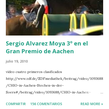
CLUB LADY -O’CONNOR 3 QUICK STUDY - HOUGH 4
LORENZO -AHLMANN 5 L’ESPOIR -GULLIKSEN 6
TOPINAMBOUR -LEPREVOST 7 WISCONSIN 111 -MOYA 8
INTERTOY Z - BRASH 9 HERALD –CORDON 10 SELDANA
DI CAMPALTO -SHARBATLY Vuelta Triunfal... el ganador
del Gran Premio en su vuelta de honor
Sergio Alvarez Moya 3º en el
Gran Premio de Aachen
julio 19, 2010
vídeo cuatro primeros clasificados
http://www.zdf.de/ZDFmediathek/beitrag/video/1093688
/CHIO-in-Aachen-Stechen-in-der-
Soers#/beitrag/video/1093688/CHIO-in-Aachen:-
Stechen-in-der-Soers
COMPARTIR
156 COMENTARIOS
READ MORE »