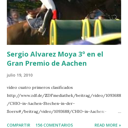
CLUB LADY -O’CONNOR 3 QUICK STUDY - HOUGH 4
LORENZO -AHLMANN 5 L’ESPOIR -GULLIKSEN 6
TOPINAMBOUR -LEPREVOST 7 WISCONSIN 111 -MOYA 8
INTERTOY Z - BRASH 9 HERALD –CORDON 10 SELDANA
DI CAMPALTO -SHARBATLY Vuelta Triunfal... el ganador
del Gran Premio en su vuelta de honor
Sergio Alvarez Moya 3º en el
Gran Premio de Aachen
julio 19, 2010
vídeo cuatro primeros clasificados
http://www.zdf.de/ZDFmediathek/beitrag/video/1093688
/CHIO-in-Aachen-Stechen-in-der-
Soers#/beitrag/video/1093688/CHIO-in-Aachen:-
Stechen-in-der-Soers
COMPARTIR
156 COMENTARIOS
READ MORE »