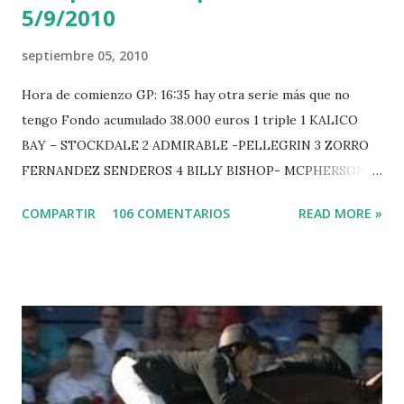
5/9/2010
septiembre 05, 2010
Hora de comienzo GP: 16:35 hay otra serie más que no
tengo Fondo acumulado 38.000 euros 1 triple 1 KALICO
BAY – STOCKDALE 2 ADMIRABLE -PELLEGRIN 3 ZORRO
FERNANDEZ SENDEROS 4 BILLY BISHOP- MCPHERSON 5
LORD DU MONT MILON -GARMENDIA 6 MISTER DAVIER
COMPARTIR
106 COMENTARIOS
READ MORE »
-EPAILLARD 7 GIG AMAI M WHITAKER 8 SILVANA DU
HUIS -STAUT 9 WIVINA -FAGERSTROM 10 LORD DE
THEIZE - GUILLON 2 triple 1 CASINO -DJUPVIC 2
CHESTER Z -VAN ASTEN 3 LOYD 12 - BRAATEN 4 STAR
POWER - MILLAR 5 ARMANIE -VOORN 6 QUERLYBET
HERO -LEJAUNE 7 MO CHROI - O’BRIEN 8 CARMENA Z -
BREEN 9 JALLA DE GAVIERE -RAMZY AL DUHAMI 10
NOVEL -PHILIPPAERTS 3 triple 1 LATE NIGHT -LEVY 2 K