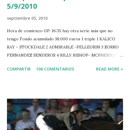
5/9/2010
septiembre 05, 2010
Hora de comienzo GP: 16:35 hay otra serie más que no
tengo Fondo acumulado 38.000 euros 1 triple 1 KALICO
BAY – STOCKDALE 2 ADMIRABLE -PELLEGRIN 3 ZORRO
FERNANDEZ SENDEROS 4 BILLY BISHOP- MCPHERSON 5
LORD DU MONT MILON -GARMENDIA 6 MISTER DAVIER
COMPARTIR
106 COMENTARIOS
READ MORE »
-EPAILLARD 7 GIG AMAI M WHITAKER 8 SILVANA DU
HUIS -STAUT 9 WIVINA -FAGERSTROM 10 LORD DE
THEIZE - GUILLON 2 triple 1 CASINO -DJUPVIC 2
CHESTER Z -VAN ASTEN 3 LOYD 12 - BRAATEN 4 STAR
POWER - MILLAR 5 ARMANIE -VOORN 6 QUERLYBET
HERO -LEJAUNE 7 MO CHROI - O’BRIEN 8 CARMENA Z -
BREEN 9 JALLA DE GAVIERE -RAMZY AL DUHAMI 10
NOVEL -PHILIPPAERTS 3 triple 1 LATE NIGHT -LEVY 2 K