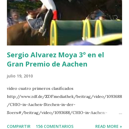
CLUB LADY -O’CONNOR 3 QUICK STUDY - HOUGH 4
LORENZO -AHLMANN 5 L’ESPOIR -GULLIKSEN 6
TOPINAMBOUR -LEPREVOST 7 WISCONSIN 111 -MOYA 8
INTERTOY Z - BRASH 9 HERALD –CORDON 10 SELDANA
DI CAMPALTO -SHARBATLY Vuelta Triunfal... el ganador
del Gran Premio en su vuelta de honor
Sergio Alvarez Moya 3º en el
Gran Premio de Aachen
julio 19, 2010
vídeo cuatro primeros clasificados
http://www.zdf.de/ZDFmediathek/beitrag/video/1093688
/CHIO-in-Aachen-Stechen-in-der-
Soers#/beitrag/video/1093688/CHIO-in-Aachen:-
Stechen-in-der-Soers
COMPARTIR
156 COMENTARIOS
READ MORE »