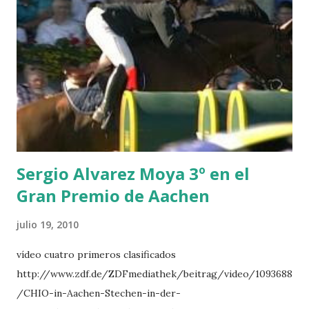
BREEN 9 JALLA DE GAVIERE -RAMZY AL DUHAMI 10
NOVEL -PHILIPPAERTS 3 triple 1 LATE NIGHT -LEVY 2 K
CLUB LADY -O’CONNOR 3 QUICK STUDY - HOUGH 4
LORENZO -AHLMANN 5 L’ESPOIR -GULLIKSEN 6
TOPINAMBOUR -LEPREVOST 7 WISCONSIN 111 -MOYA 8
INTERTOY Z - BRASH 9 HERALD –CORDON 10 SELDANA
DI CAMPALTO -SHARBATLY Vuelta Triunfal... el ganador
del Gran Premio en su vuelta de honor
Sergio Alvarez Moya 3º en el
Gran Premio de Aachen
julio 19, 2010
vídeo cuatro primeros clasificados
http://www.zdf.de/ZDFmediathek/beitrag/video/1093688
/CHIO-in-Aachen-Stechen-in-der-