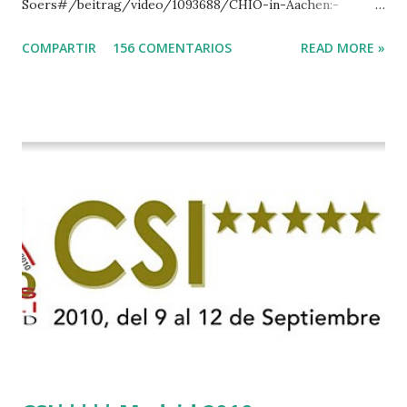
Soers#/beitrag/video/1093688/CHIO-in-Aachen:-
Stechen-in-der-Soers
COMPARTIR
156 COMENTARIOS
READ MORE »