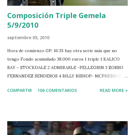
Composición Triple Gemela
5/9/2010
septiembre 05, 2010
Hora de comienzo GP: 16:35 hay otra serie más que no
tengo Fondo acumulado 38.000 euros 1 triple 1 KALICO
BAY – STOCKDALE 2 ADMIRABLE -PELLEGRIN 3 ZORRO
FERNANDEZ SENDEROS 4 BILLY BISHOP- MCPHERSON 5
LORD DU MONT MILON -GARMENDIA 6 MISTER DAVIER
COMPARTIR
106 COMENTARIOS
READ MORE »
-EPAILLARD 7 GIG AMAI M WHITAKER 8 SILVANA DU
HUIS -STAUT 9 WIVINA -FAGERSTROM 10 LORD DE
THEIZE - GUILLON 2 triple 1 CASINO -DJUPVIC 2
CHESTER Z -VAN ASTEN 3 LOYD 12 - BRAATEN 4 STAR
POWER - MILLAR 5 ARMANIE -VOORN 6 QUERLYBET
HERO -LEJAUNE 7 MO CHROI - O’BRIEN 8 CARMENA Z -