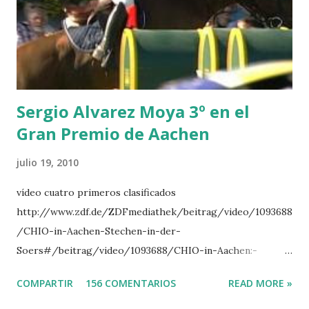
LORENZO -AHLMANN 5 L’ESPOIR -GULLIKSEN 6
TOPINAMBOUR -LEPREVOST 7 WISCONSIN 111 -MOYA 8
INTERTOY Z - BRASH 9 HERALD –CORDON 10 SELDANA
DI CAMPALTO -SHARBATLY Vuelta Triunfal... el ganador
del Gran Premio en su vuelta de honor
Sergio Alvarez Moya 3º en el
Gran Premio de Aachen
julio 19, 2010
vídeo cuatro primeros clasificados
http://www.zdf.de/ZDFmediathek/beitrag/video/1093688
/CHIO-in-Aachen-Stechen-in-der-
Soers#/beitrag/video/1093688/CHIO-in-Aachen:-
Stechen-in-der-Soers
COMPARTIR
156 COMENTARIOS
READ MORE »