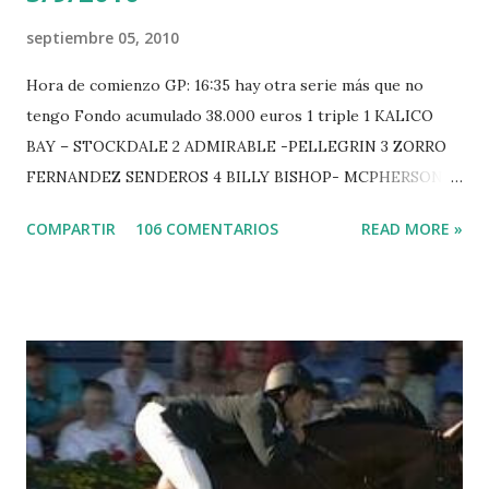
septiembre 05, 2010
Hora de comienzo GP: 16:35 hay otra serie más que no
tengo Fondo acumulado 38.000 euros 1 triple 1 KALICO
BAY – STOCKDALE 2 ADMIRABLE -PELLEGRIN 3 ZORRO
FERNANDEZ SENDEROS 4 BILLY BISHOP- MCPHERSON 5
LORD DU MONT MILON -GARMENDIA 6 MISTER DAVIER
COMPARTIR
106 COMENTARIOS
READ MORE »
-EPAILLARD 7 GIG AMAI M WHITAKER 8 SILVANA DU
HUIS -STAUT 9 WIVINA -FAGERSTROM 10 LORD DE
THEIZE - GUILLON 2 triple 1 CASINO -DJUPVIC 2
CHESTER Z -VAN ASTEN 3 LOYD 12 - BRAATEN 4 STAR
POWER - MILLAR 5 ARMANIE -VOORN 6 QUERLYBET
HERO -LEJAUNE 7 MO CHROI - O’BRIEN 8 CARMENA Z -
BREEN 9 JALLA DE GAVIERE -RAMZY AL DUHAMI 10
NOVEL -PHILIPPAERTS 3 triple 1 LATE NIGHT -LEVY 2 K
CLUB LADY -O’CONNOR 3 QUICK STUDY - HOUGH 4