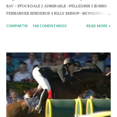
BAY – STOCKDALE 2 ADMIRABLE -PELLEGRIN 3 ZORRO
FERNANDEZ SENDEROS 4 BILLY BISHOP- MCPHERSON 5
LORD DU MONT MILON -GARMENDIA 6 MISTER DAVIER
COMPARTIR
106 COMENTARIOS
READ MORE »
-EPAILLARD 7 GIG AMAI M WHITAKER 8 SILVANA DU
HUIS -STAUT 9 WIVINA -FAGERSTROM 10 LORD DE
THEIZE - GUILLON 2 triple 1 CASINO -DJUPVIC 2
CHESTER Z -VAN ASTEN 3 LOYD 12 - BRAATEN 4 STAR
POWER - MILLAR 5 ARMANIE -VOORN 6 QUERLYBET
HERO -LEJAUNE 7 MO CHROI - O’BRIEN 8 CARMENA Z -
BREEN 9 JALLA DE GAVIERE -RAMZY AL DUHAMI 10
NOVEL -PHILIPPAERTS 3 triple 1 LATE NIGHT -LEVY 2 K
CLUB LADY -O’CONNOR 3 QUICK STUDY - HOUGH 4
LORENZO -AHLMANN 5 L’ESPOIR -GULLIKSEN 6
TOPINAMBOUR -LEPREVOST 7 WISCONSIN 111 -MOYA 8
INTERTOY Z - BRASH 9 HERALD –CORDON 10 SELDANA
DI CAMPALTO -SHARBATLY Vuelta Triunfal... el ganador