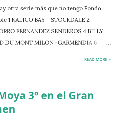
ay otra serie más que no tengo Fondo
iple 1 KALICO BAY – STOCKDALE 2
ZORRO FERNANDEZ SENDEROS 4 BILLY
RD DU MONT MILON -GARMENDIA 6
 7 GIG AMAI M WHITAKER 8 SILVANA DU
READ MORE »
GERSTROM 10 LORD DE THEIZE -
-DJUPVIC 2 CHESTER Z -VAN ASTEN 3
 POWER - MILLAR 5 ARMANIE -VOORN 6
Moya 3º en el Gran
7 MO CHROI - O’BRIEN 8 CARMENA Z -
hen
-RAMZY AL DUHAMI 10 NOVEL -
TE NIGHT -LEVY 2 K CLUB LADY -