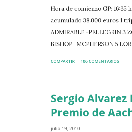
Hora de comienzo GP: 16:35 h
acumulado 38.000 euros 1 tr
ADMIRABLE -PELLEGRIN 3 
BISHOP- MCPHERSON 5 LO
MISTER DAVIER -EPAILLARD
COMPARTIR
106 COMENTARIOS
HUIS -STAUT 9 WIVINA -FA
GUILLON 2 triple 1 CASINO 
LOYD 12 - BRAATEN 4 STAR
Sergio Alvarez 
QUERLYBET HERO -LEJAUNE 
Premio de Aac
BREEN 9 JALLA DE GAVIERE 
PHILIPPAERTS 3 triple 1 LA
julio 19, 2010