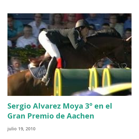
THEIZE - GUILLON 2 triple 1 CASINO -DJUPVIC 2
CHESTER Z -VAN ASTEN 3 LOYD 12 - BRAATEN 4 STAR
POWER - MILLAR 5 ARMANIE -VOORN 6 QUERLYBET
HERO -LEJAUNE 7 MO CHROI - O’BRIEN 8 CARMENA Z -
BREEN 9 JALLA DE GAVIERE -RAMZY AL DUHAMI 10
NOVEL -PHILIPPAERTS 3 triple 1 LATE NIGHT -LEVY 2 K
CLUB LADY -O’CONNOR 3 QUICK STUDY - HOUGH 4
LORENZO -AHLMANN 5 L’ESPOIR -GULLIKSEN 6
TOPINAMBOUR -LEPREVOST 7 WISCONSIN 111 -MOYA 8
INTERTOY Z - BRASH 9 HERALD –CORDON 10 SELDANA
DI CAMPALTO -SHARBATLY Vuelta Triunfal... el ganador
del Gran Premio en su vuelta de honor
Sergio Alvarez Moya 3º en el
Gran Premio de Aachen
julio 19, 2010