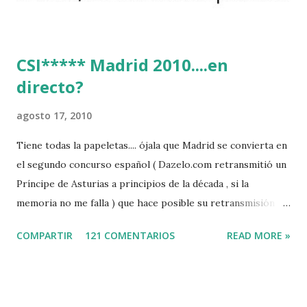
CSI***** Madrid 2010....en
directo?
agosto 17, 2010
Tiene todas la papeletas.... ójala que Madrid se convierta en
el segundo concurso español ( Dazelo.com retransmitió un
Príncipe de Asturias a principios de la década , si la
memoria no me falla ) que hace posible su retransmisión via
internet de manera gratuita para todos los aficionados...del
COMPARTIR
121 COMENTARIOS
READ MORE »
mundo mundial...
http://www.clubvillademadrid.com/cseuropa/2010/htm/0
4_canaltv_intro.htm