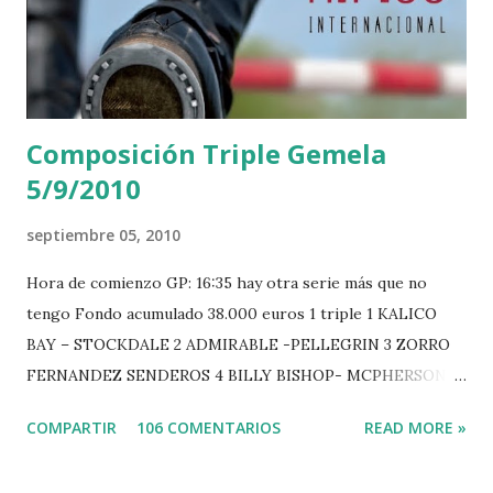
Composición Triple Gemela
5/9/2010
septiembre 05, 2010
Hora de comienzo GP: 16:35 hay otra serie más que no
tengo Fondo acumulado 38.000 euros 1 triple 1 KALICO
BAY – STOCKDALE 2 ADMIRABLE -PELLEGRIN 3 ZORRO
FERNANDEZ SENDEROS 4 BILLY BISHOP- MCPHERSON 5
LORD DU MONT MILON -GARMENDIA 6 MISTER DAVIER
COMPARTIR
106 COMENTARIOS
READ MORE »
-EPAILLARD 7 GIG AMAI M WHITAKER 8 SILVANA DU
HUIS -STAUT 9 WIVINA -FAGERSTROM 10 LORD DE