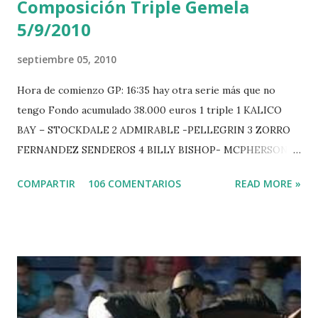
Composición Triple Gemela
5/9/2010
septiembre 05, 2010
Hora de comienzo GP: 16:35 hay otra serie más que no
tengo Fondo acumulado 38.000 euros 1 triple 1 KALICO
BAY – STOCKDALE 2 ADMIRABLE -PELLEGRIN 3 ZORRO
FERNANDEZ SENDEROS 4 BILLY BISHOP- MCPHERSON 5
LORD DU MONT MILON -GARMENDIA 6 MISTER DAVIER
COMPARTIR
106 COMENTARIOS
READ MORE »
-EPAILLARD 7 GIG AMAI M WHITAKER 8 SILVANA DU
HUIS -STAUT 9 WIVINA -FAGERSTROM 10 LORD DE
THEIZE - GUILLON 2 triple 1 CASINO -DJUPVIC 2
CHESTER Z -VAN ASTEN 3 LOYD 12 - BRAATEN 4 STAR
POWER - MILLAR 5 ARMANIE -VOORN 6 QUERLYBET
HERO -LEJAUNE 7 MO CHROI - O’BRIEN 8 CARMENA Z -
BREEN 9 JALLA DE GAVIERE -RAMZY AL DUHAMI 10