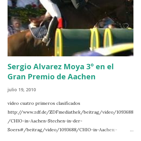
NOVEL -PHILIPPAERTS 3 triple 1 LATE NIGHT -LEVY 2 K
CLUB LADY -O’CONNOR 3 QUICK STUDY - HOUGH 4
LORENZO -AHLMANN 5 L’ESPOIR -GULLIKSEN 6
TOPINAMBOUR -LEPREVOST 7 WISCONSIN 111 -MOYA 8
INTERTOY Z - BRASH 9 HERALD –CORDON 10 SELDANA
DI CAMPALTO -SHARBATLY Vuelta Triunfal... el ganador
del Gran Premio en su vuelta de honor
Sergio Alvarez Moya 3º en el
Gran Premio de Aachen
julio 19, 2010
vídeo cuatro primeros clasificados
http://www.zdf.de/ZDFmediathek/beitrag/video/1093688
/CHIO-in-Aachen-Stechen-in-der-
Soers#/beitrag/video/1093688/CHIO-in-Aachen:-
Stechen-in-der-Soers