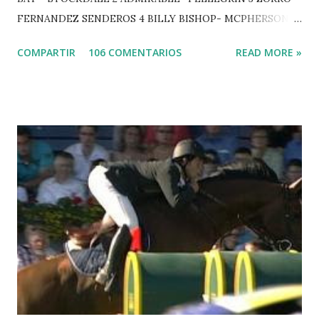
FERNANDEZ SENDEROS 4 BILLY BISHOP- MCPHERSON 5
LORD DU MONT MILON -GARMENDIA 6 MISTER DAVIER
COMPARTIR
106 COMENTARIOS
READ MORE »
-EPAILLARD 7 GIG AMAI M WHITAKER 8 SILVANA DU
HUIS -STAUT 9 WIVINA -FAGERSTROM 10 LORD DE
THEIZE - GUILLON 2 triple 1 CASINO -DJUPVIC 2
CHESTER Z -VAN ASTEN 3 LOYD 12 - BRAATEN 4 STAR
POWER - MILLAR 5 ARMANIE -VOORN 6 QUERLYBET
HERO -LEJAUNE 7 MO CHROI - O’BRIEN 8 CARMENA Z -
BREEN 9 JALLA DE GAVIERE -RAMZY AL DUHAMI 10
NOVEL -PHILIPPAERTS 3 triple 1 LATE NIGHT -LEVY 2 K
CLUB LADY -O’CONNOR 3 QUICK STUDY - HOUGH 4
LORENZO -AHLMANN 5 L’ESPOIR -GULLIKSEN 6
TOPINAMBOUR -LEPREVOST 7 WISCONSIN 111 -MOYA 8
INTERTOY Z - BRASH 9 HERALD –CORDON 10 SELDANA
DI CAMPALTO -SHARBATLY Vuelta Triunfal... el ganador
del Gran Premio en su vuelta de honor