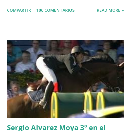
LORD DU MONT MILON -GARMENDIA 6 MISTER DAVIER
COMPARTIR
106 COMENTARIOS
READ MORE »
-EPAILLARD 7 GIG AMAI M WHITAKER 8 SILVANA DU
HUIS -STAUT 9 WIVINA -FAGERSTROM 10 LORD DE
THEIZE - GUILLON 2 triple 1 CASINO -DJUPVIC 2
CHESTER Z -VAN ASTEN 3 LOYD 12 - BRAATEN 4 STAR
POWER - MILLAR 5 ARMANIE -VOORN 6 QUERLYBET
HERO -LEJAUNE 7 MO CHROI - O’BRIEN 8 CARMENA Z -
BREEN 9 JALLA DE GAVIERE -RAMZY AL DUHAMI 10
NOVEL -PHILIPPAERTS 3 triple 1 LATE NIGHT -LEVY 2 K
CLUB LADY -O’CONNOR 3 QUICK STUDY - HOUGH 4
LORENZO -AHLMANN 5 L’ESPOIR -GULLIKSEN 6
TOPINAMBOUR -LEPREVOST 7 WISCONSIN 111 -MOYA 8
INTERTOY Z - BRASH 9 HERALD –CORDON 10 SELDANA
DI CAMPALTO -SHARBATLY Vuelta Triunfal... el ganador
del Gran Premio en su vuelta de honor
Sergio Alvarez Moya 3º en el