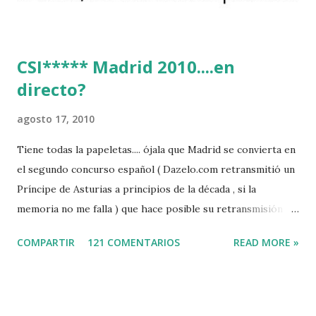
CSI***** Madrid 2010....en
directo?
agosto 17, 2010
Tiene todas la papeletas.... ójala que Madrid se convierta en
el segundo concurso español ( Dazelo.com retransmitió un
Príncipe de Asturias a principios de la década , si la
memoria no me falla ) que hace posible su retransmisión via
internet de manera gratuita para todos los aficionados...del
COMPARTIR
121 COMENTARIOS
READ MORE »
mundo mundial...
http://www.clubvillademadrid.com/cseuropa/2010/htm/0
4_canaltv_intro.htm