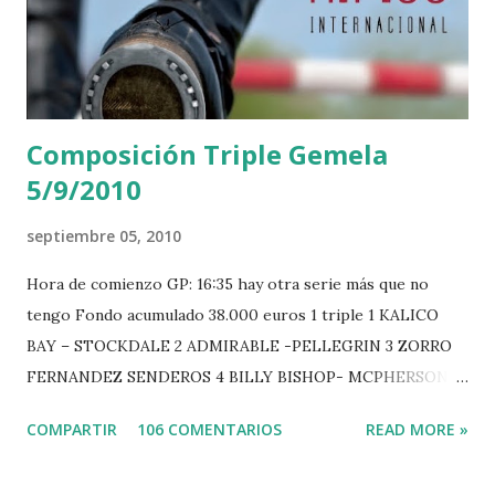
Composición Triple Gemela
5/9/2010
septiembre 05, 2010
Hora de comienzo GP: 16:35 hay otra serie más que no
tengo Fondo acumulado 38.000 euros 1 triple 1 KALICO
BAY – STOCKDALE 2 ADMIRABLE -PELLEGRIN 3 ZORRO
FERNANDEZ SENDEROS 4 BILLY BISHOP- MCPHERSON 5
LORD DU MONT MILON -GARMENDIA 6 MISTER DAVIER
COMPARTIR
106 COMENTARIOS
READ MORE »
-EPAILLARD 7 GIG AMAI M WHITAKER 8 SILVANA DU
HUIS -STAUT 9 WIVINA -FAGERSTROM 10 LORD DE