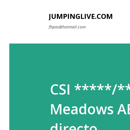
JUMPINGLIVE.COM
fhpas@hotmail.com
CSI *****/*
Meadows AB 
directo