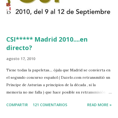
CSI***** Madrid 2010....en
directo?
agosto 17, 2010
Tiene todas la papeletas.... ójala que Madrid se convierta en
el segundo concurso español ( Dazelo.com retransmitió un
Príncipe de Asturias a principios de la década , si la
memoria no me falla ) que hace posible su retransmisión via
internet de manera gratuita para todos los aficionados...del
COMPARTIR
121 COMENTARIOS
READ MORE »
mundo mundial...
http://www.clubvillademadrid.com/cseuropa/2010/htm/0