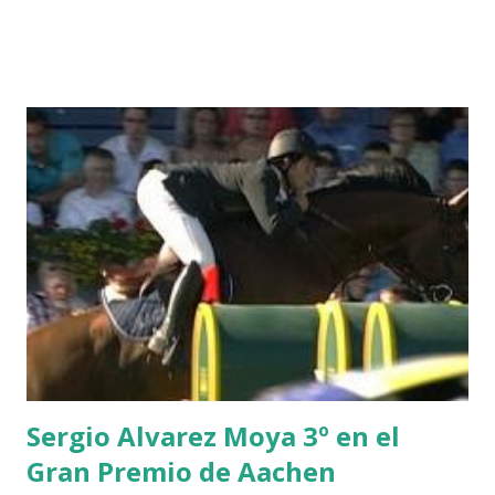
-EPAILLARD 7 GIG AMAI M WHITAKER 8 SILVANA DU
HUIS -STAUT 9 WIVINA -FAGERSTROM 10 LORD DE
THEIZE - GUILLON 2 triple 1 CASINO -DJUPVIC 2
CHESTER Z -VAN ASTEN 3 LOYD 12 - BRAATEN 4 STAR
POWER - MILLAR 5 ARMANIE -VOORN 6 QUERLYBET
HERO -LEJAUNE 7 MO CHROI - O’BRIEN 8 CARMENA Z -
BREEN 9 JALLA DE GAVIERE -RAMZY AL DUHAMI 10
NOVEL -PHILIPPAERTS 3 triple 1 LATE NIGHT -LEVY 2 K
CLUB LADY -O’CONNOR 3 QUICK STUDY - HOUGH 4
LORENZO -AHLMANN 5 L’ESPOIR -GULLIKSEN 6
TOPINAMBOUR -LEPREVOST 7 WISCONSIN 111 -MOYA 8
INTERTOY Z - BRASH 9 HERALD –CORDON 10 SELDANA
DI CAMPALTO -SHARBATLY Vuelta Triunfal... el ganador
del Gran Premio en su vuelta de honor
Sergio Alvarez Moya 3º en el
Gran Premio de Aachen