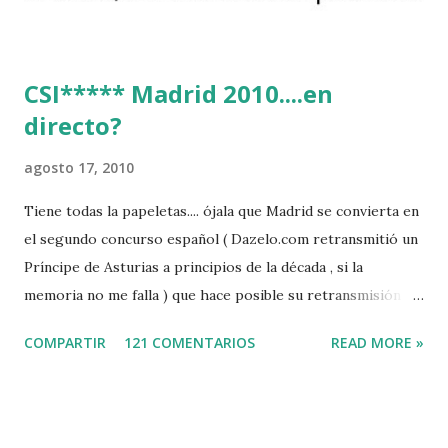
CSI***** Madrid 2010....en
directo?
agosto 17, 2010
Tiene todas la papeletas.... ójala que Madrid se convierta en
el segundo concurso español ( Dazelo.com retransmitió un
Príncipe de Asturias a principios de la década , si la
memoria no me falla ) que hace posible su retransmisión via
internet de manera gratuita para todos los aficionados...del
COMPARTIR
121 COMENTARIOS
READ MORE »
mundo mundial...
http://www.clubvillademadrid.com/cseuropa/2010/htm/0
4_canaltv_intro.htm