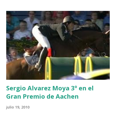
THEIZE - GUILLON 2 triple 1 CASINO -DJUPVIC 2
CHESTER Z -VAN ASTEN 3 LOYD 12 - BRAATEN 4 STAR
POWER - MILLAR 5 ARMANIE -VOORN 6 QUERLYBET
HERO -LEJAUNE 7 MO CHROI - O’BRIEN 8 CARMENA Z -
BREEN 9 JALLA DE GAVIERE -RAMZY AL DUHAMI 10
NOVEL -PHILIPPAERTS 3 triple 1 LATE NIGHT -LEVY 2 K
CLUB LADY -O’CONNOR 3 QUICK STUDY - HOUGH 4
LORENZO -AHLMANN 5 L’ESPOIR -GULLIKSEN 6
TOPINAMBOUR -LEPREVOST 7 WISCONSIN 111 -MOYA 8
INTERTOY Z - BRASH 9 HERALD –CORDON 10 SELDANA
DI CAMPALTO -SHARBATLY Vuelta Triunfal... el ganador
del Gran Premio en su vuelta de honor
Sergio Alvarez Moya 3º en el
Gran Premio de Aachen
julio 19, 2010