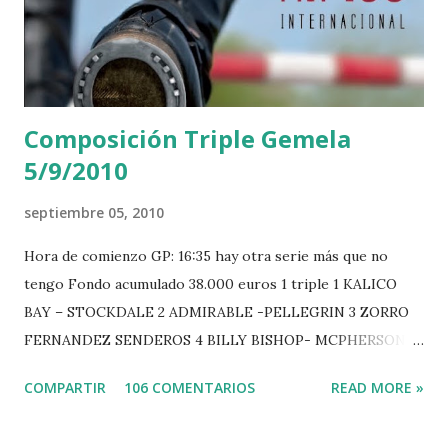
Composición Triple Gemela
5/9/2010
septiembre 05, 2010
Hora de comienzo GP: 16:35 hay otra serie más que no
tengo Fondo acumulado 38.000 euros 1 triple 1 KALICO
BAY – STOCKDALE 2 ADMIRABLE -PELLEGRIN 3 ZORRO
FERNANDEZ SENDEROS 4 BILLY BISHOP- MCPHERSON 5
LORD DU MONT MILON -GARMENDIA 6 MISTER DAVIER
COMPARTIR
106 COMENTARIOS
READ MORE »
-EPAILLARD 7 GIG AMAI M WHITAKER 8 SILVANA DU
HUIS -STAUT 9 WIVINA -FAGERSTROM 10 LORD DE