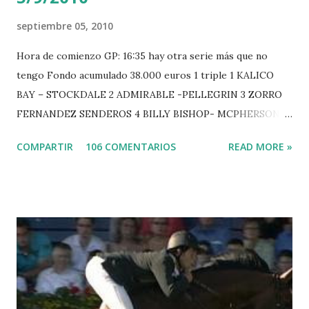
septiembre 05, 2010
Hora de comienzo GP: 16:35 hay otra serie más que no
tengo Fondo acumulado 38.000 euros 1 triple 1 KALICO
BAY – STOCKDALE 2 ADMIRABLE -PELLEGRIN 3 ZORRO
FERNANDEZ SENDEROS 4 BILLY BISHOP- MCPHERSON 5
LORD DU MONT MILON -GARMENDIA 6 MISTER DAVIER
COMPARTIR
106 COMENTARIOS
READ MORE »
-EPAILLARD 7 GIG AMAI M WHITAKER 8 SILVANA DU
HUIS -STAUT 9 WIVINA -FAGERSTROM 10 LORD DE
THEIZE - GUILLON 2 triple 1 CASINO -DJUPVIC 2
CHESTER Z -VAN ASTEN 3 LOYD 12 - BRAATEN 4 STAR
POWER - MILLAR 5 ARMANIE -VOORN 6 QUERLYBET
HERO -LEJAUNE 7 MO CHROI - O’BRIEN 8 CARMENA Z -
BREEN 9 JALLA DE GAVIERE -RAMZY AL DUHAMI 10
NOVEL -PHILIPPAERTS 3 triple 1 LATE NIGHT -LEVY 2 K
CLUB LADY -O’CONNOR 3 QUICK STUDY - HOUGH 4