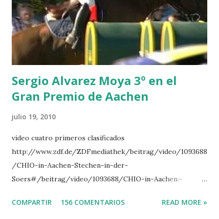
LORENZO -AHLMANN 5 L’ESPOIR -GULLIKSEN 6
TOPINAMBOUR -LEPREVOST 7 WISCONSIN 111 -MOYA 8
INTERTOY Z - BRASH 9 HERALD –CORDON 10 SELDANA
DI CAMPALTO -SHARBATLY Vuelta Triunfal... el ganador
del Gran Premio en su vuelta de honor
Sergio Alvarez Moya 3º en el
Gran Premio de Aachen
julio 19, 2010
vídeo cuatro primeros clasificados
http://www.zdf.de/ZDFmediathek/beitrag/video/1093688
/CHIO-in-Aachen-Stechen-in-der-
Soers#/beitrag/video/1093688/CHIO-in-Aachen:-
Stechen-in-der-Soers
COMPARTIR
156 COMENTARIOS
READ MORE »