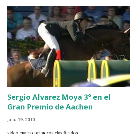
CHESTER Z -VAN ASTEN 3 LOYD 12 - BRAATEN 4 STAR
POWER - MILLAR 5 ARMANIE -VOORN 6 QUERLYBET
HERO -LEJAUNE 7 MO CHROI - O’BRIEN 8 CARMENA Z -
BREEN 9 JALLA DE GAVIERE -RAMZY AL DUHAMI 10
NOVEL -PHILIPPAERTS 3 triple 1 LATE NIGHT -LEVY 2 K
CLUB LADY -O’CONNOR 3 QUICK STUDY - HOUGH 4
LORENZO -AHLMANN 5 L’ESPOIR -GULLIKSEN 6
TOPINAMBOUR -LEPREVOST 7 WISCONSIN 111 -MOYA 8
INTERTOY Z - BRASH 9 HERALD –CORDON 10 SELDANA
DI CAMPALTO -SHARBATLY Vuelta Triunfal... el ganador
del Gran Premio en su vuelta de honor
Sergio Alvarez Moya 3º en el
Gran Premio de Aachen
julio 19, 2010
vídeo cuatro primeros clasificados