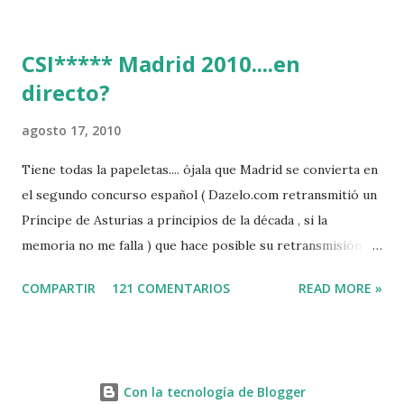
CSI***** Madrid 2010....en
directo?
agosto 17, 2010
Tiene todas la papeletas.... ójala que Madrid se convierta en
el segundo concurso español ( Dazelo.com retransmitió un
Príncipe de Asturias a principios de la década , si la
memoria no me falla ) que hace posible su retransmisión via
internet de manera gratuita para todos los aficionados...del
COMPARTIR
121 COMENTARIOS
READ MORE »
mundo mundial...
http://www.clubvillademadrid.com/cseuropa/2010/htm/0
4_canaltv_intro.htm
Con la tecnología de Blogger