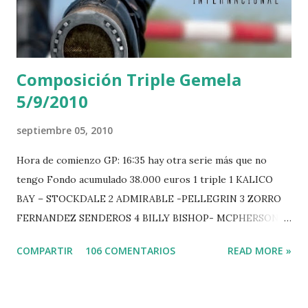
e
n
t
a
r
Composición Triple Gemela
i
o
5/9/2010
septiembre 05, 2010
Hora de comienzo GP: 16:35 hay otra serie más que no
tengo Fondo acumulado 38.000 euros 1 triple 1 KALICO
BAY – STOCKDALE 2 ADMIRABLE -PELLEGRIN 3 ZORRO
FERNANDEZ SENDEROS 4 BILLY BISHOP- MCPHERSON 5
LORD DU MONT MILON -GARMENDIA 6 MISTER DAVIER
COMPARTIR
106 COMENTARIOS
READ MORE »
-EPAILLARD 7 GIG AMAI M WHITAKER 8 SILVANA DU
HUIS -STAUT 9 WIVINA -FAGERSTROM 10 LORD DE
THEIZE - GUILLON 2 triple 1 CASINO -DJUPVIC 2