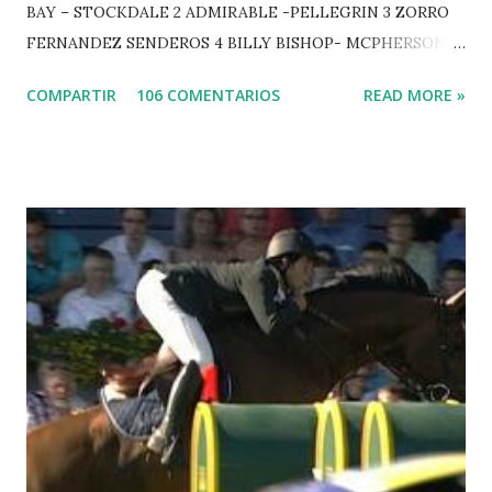
BAY – STOCKDALE 2 ADMIRABLE -PELLEGRIN 3 ZORRO
FERNANDEZ SENDEROS 4 BILLY BISHOP- MCPHERSON 5
LORD DU MONT MILON -GARMENDIA 6 MISTER DAVIER
COMPARTIR
106 COMENTARIOS
READ MORE »
-EPAILLARD 7 GIG AMAI M WHITAKER 8 SILVANA DU
HUIS -STAUT 9 WIVINA -FAGERSTROM 10 LORD DE
THEIZE - GUILLON 2 triple 1 CASINO -DJUPVIC 2
CHESTER Z -VAN ASTEN 3 LOYD 12 - BRAATEN 4 STAR
POWER - MILLAR 5 ARMANIE -VOORN 6 QUERLYBET
HERO -LEJAUNE 7 MO CHROI - O’BRIEN 8 CARMENA Z -
BREEN 9 JALLA DE GAVIERE -RAMZY AL DUHAMI 10
NOVEL -PHILIPPAERTS 3 triple 1 LATE NIGHT -LEVY 2 K
CLUB LADY -O’CONNOR 3 QUICK STUDY - HOUGH 4
LORENZO -AHLMANN 5 L’ESPOIR -GULLIKSEN 6
TOPINAMBOUR -LEPREVOST 7 WISCONSIN 111 -MOYA 8
INTERTOY Z - BRASH 9 HERALD –CORDON 10 SELDANA
DI CAMPALTO -SHARBATLY Vuelta Triunfal... el ganador