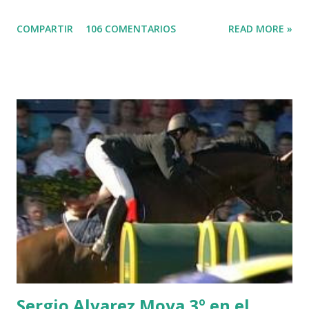
LORD DU MONT MILON -GARMENDIA 6 MISTER DAVIER
COMPARTIR
106 COMENTARIOS
READ MORE »
-EPAILLARD 7 GIG AMAI M WHITAKER 8 SILVANA DU
HUIS -STAUT 9 WIVINA -FAGERSTROM 10 LORD DE
THEIZE - GUILLON 2 triple 1 CASINO -DJUPVIC 2
CHESTER Z -VAN ASTEN 3 LOYD 12 - BRAATEN 4 STAR
POWER - MILLAR 5 ARMANIE -VOORN 6 QUERLYBET
HERO -LEJAUNE 7 MO CHROI - O’BRIEN 8 CARMENA Z -
BREEN 9 JALLA DE GAVIERE -RAMZY AL DUHAMI 10
NOVEL -PHILIPPAERTS 3 triple 1 LATE NIGHT -LEVY 2 K
CLUB LADY -O’CONNOR 3 QUICK STUDY - HOUGH 4
LORENZO -AHLMANN 5 L’ESPOIR -GULLIKSEN 6
TOPINAMBOUR -LEPREVOST 7 WISCONSIN 111 -MOYA 8
INTERTOY Z - BRASH 9 HERALD –CORDON 10 SELDANA
DI CAMPALTO -SHARBATLY Vuelta Triunfal... el ganador
del Gran Premio en su vuelta de honor
Sergio Alvarez Moya 3º en el