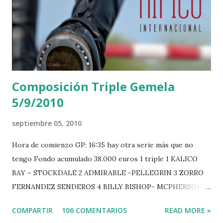
Composición Triple Gemela
5/9/2010
septiembre 05, 2010
Hora de comienzo GP: 16:35 hay otra serie más que no
tengo Fondo acumulado 38.000 euros 1 triple 1 KALICO
BAY – STOCKDALE 2 ADMIRABLE -PELLEGRIN 3 ZORRO
FERNANDEZ SENDEROS 4 BILLY BISHOP- MCPHERSON 5
LORD DU MONT MILON -GARMENDIA 6 MISTER DAVIER
COMPARTIR
106 COMENTARIOS
READ MORE »
-EPAILLARD 7 GIG AMAI M WHITAKER 8 SILVANA DU