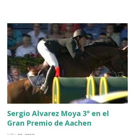
HUIS -STAUT 9 WIVINA -FAGERSTROM 10 LORD DE
THEIZE - GUILLON 2 triple 1 CASINO -DJUPVIC 2
CHESTER Z -VAN ASTEN 3 LOYD 12 - BRAATEN 4 STAR
POWER - MILLAR 5 ARMANIE -VOORN 6 QUERLYBET
HERO -LEJAUNE 7 MO CHROI - O’BRIEN 8 CARMENA Z -
BREEN 9 JALLA DE GAVIERE -RAMZY AL DUHAMI 10
NOVEL -PHILIPPAERTS 3 triple 1 LATE NIGHT -LEVY 2 K
CLUB LADY -O’CONNOR 3 QUICK STUDY - HOUGH 4
LORENZO -AHLMANN 5 L’ESPOIR -GULLIKSEN 6
TOPINAMBOUR -LEPREVOST 7 WISCONSIN 111 -MOYA 8
INTERTOY Z - BRASH 9 HERALD –CORDON 10 SELDANA
DI CAMPALTO -SHARBATLY Vuelta Triunfal... el ganador
del Gran Premio en su vuelta de honor
Sergio Alvarez Moya 3º en el
Gran Premio de Aachen