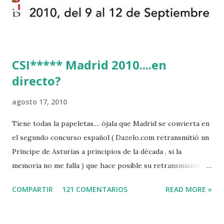
CSI***** Madrid 2010....en
directo?
agosto 17, 2010
Tiene todas la papeletas.... ójala que Madrid se convierta en
el segundo concurso español ( Dazelo.com retransmitió un
Príncipe de Asturias a principios de la década , si la
memoria no me falla ) que hace posible su retransmisión via
internet de manera gratuita para todos los aficionados...del
COMPARTIR
121 COMENTARIOS
READ MORE »
mundo mundial...
http://www.clubvillademadrid.com/cseuropa/2010/htm/0
4_canaltv_intro.htm