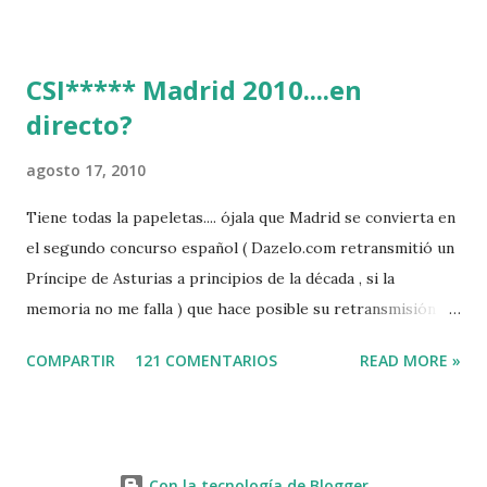
CSI***** Madrid 2010....en
directo?
agosto 17, 2010
Tiene todas la papeletas.... ójala que Madrid se convierta en
el segundo concurso español ( Dazelo.com retransmitió un
Príncipe de Asturias a principios de la década , si la
memoria no me falla ) que hace posible su retransmisión via
internet de manera gratuita para todos los aficionados...del
COMPARTIR
121 COMENTARIOS
READ MORE »
mundo mundial...
http://www.clubvillademadrid.com/cseuropa/2010/htm/0
4_canaltv_intro.htm
Con la tecnología de Blogger