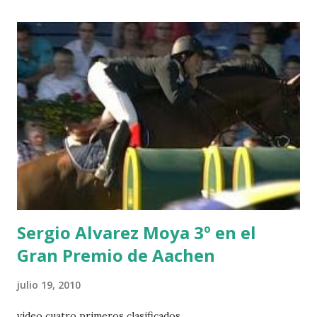
CHESTER Z -VAN ASTEN 3 LOYD 12 - BRAATEN 4 STAR
POWER - MILLAR 5 ARMANIE -VOORN 6 QUERLYBET
HERO -LEJAUNE 7 MO CHROI - O’BRIEN 8 CARMENA Z -
BREEN 9 JALLA DE GAVIERE -RAMZY AL DUHAMI 10
NOVEL -PHILIPPAERTS 3 triple 1 LATE NIGHT -LEVY 2 K
CLUB LADY -O’CONNOR 3 QUICK STUDY - HOUGH 4
LORENZO -AHLMANN 5 L’ESPOIR -GULLIKSEN 6
TOPINAMBOUR -LEPREVOST 7 WISCONSIN 111 -MOYA 8
INTERTOY Z - BRASH 9 HERALD –CORDON 10 SELDANA
DI CAMPALTO -SHARBATLY Vuelta Triunfal... el ganador
del Gran Premio en su vuelta de honor
Sergio Alvarez Moya 3º en el
Gran Premio de Aachen
julio 19, 2010
vídeo cuatro primeros clasificados