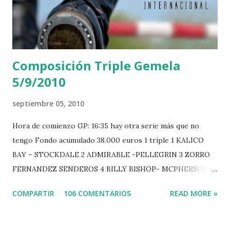
Composición Triple Gemela
5/9/2010
septiembre 05, 2010
Hora de comienzo GP: 16:35 hay otra serie más que no
tengo Fondo acumulado 38.000 euros 1 triple 1 KALICO
BAY – STOCKDALE 2 ADMIRABLE -PELLEGRIN 3 ZORRO
FERNANDEZ SENDEROS 4 BILLY BISHOP- MCPHERSON 5
LORD DU MONT MILON -GARMENDIA 6 MISTER DAVIER
COMPARTIR
106 COMENTARIOS
READ MORE »
-EPAILLARD 7 GIG AMAI M WHITAKER 8 SILVANA DU
HUIS -STAUT 9 WIVINA -FAGERSTROM 10 LORD DE
THEIZE - GUILLON 2 triple 1 CASINO -DJUPVIC 2