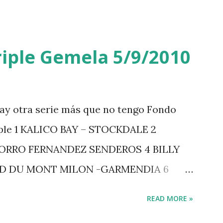
iple Gemela 5/9/2010
ay otra serie más que no tengo Fondo
iple 1 KALICO BAY – STOCKDALE 2
ZORRO FERNANDEZ SENDEROS 4 BILLY
RD DU MONT MILON -GARMENDIA 6
 7 GIG AMAI M WHITAKER 8 SILVANA DU
READ MORE »
GERSTROM 10 LORD DE THEIZE -