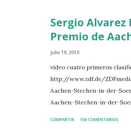
GUILLON 2 triple 1 CASINO 
LOYD 12 - BRAATEN 4 STAR
Sergio Alvarez 
QUERLYBET HERO -LEJAUNE 
Premio de Aac
BREEN 9 JALLA DE GAVIERE 
PHILIPPAERTS 3 triple 1 LA
julio 19, 2010
O’CONNOR 3 QUICK STUDY 
vídeo cuatro primeros clasif
L’ESPOIR -GULLIKSEN 6 T
http://www.zdf.de/ZDFmedi
111 -MOYA 8 INTERTOY Z -
Aachen-Stechen-in-der-Soe
DI CAMPALTO -SHARBATLY Vuel
Aachen:-Stechen-in-der-Soe
Premio en su vuelta de honor
COMPARTIR
156 COMENTARIOS