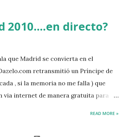
 2010....en directo?
jala que Madrid se convierta en el
Dazelo.com retransmitió un Príncipe de
cada , si la memoria no me falla ) que
n via internet de manera gratuita para
undo mundial...
READ MORE »
rid.com/cseuropa/2010/htm/04_canaltv