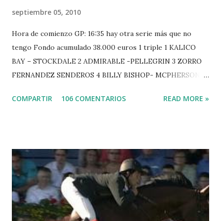
septiembre 05, 2010
Hora de comienzo GP: 16:35 hay otra serie más que no
tengo Fondo acumulado 38.000 euros 1 triple 1 KALICO
BAY – STOCKDALE 2 ADMIRABLE -PELLEGRIN 3 ZORRO
FERNANDEZ SENDEROS 4 BILLY BISHOP- MCPHERSON 5
LORD DU MONT MILON -GARMENDIA 6 MISTER DAVIER
COMPARTIR
106 COMENTARIOS
READ MORE »
-EPAILLARD 7 GIG AMAI M WHITAKER 8 SILVANA DU
HUIS -STAUT 9 WIVINA -FAGERSTROM 10 LORD DE
THEIZE - GUILLON 2 triple 1 CASINO -DJUPVIC 2
CHESTER Z -VAN ASTEN 3 LOYD 12 - BRAATEN 4 STAR
POWER - MILLAR 5 ARMANIE -VOORN 6 QUERLYBET
HERO -LEJAUNE 7 MO CHROI - O’BRIEN 8 CARMENA Z -
BREEN 9 JALLA DE GAVIERE -RAMZY AL DUHAMI 10
NOVEL -PHILIPPAERTS 3 triple 1 LATE NIGHT -LEVY 2 K
CLUB LADY -O’CONNOR 3 QUICK STUDY - HOUGH 4