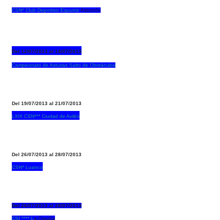
CSN* Club Deportivo Equunis
Asturcón
Del 12/07/2013 al 14/07/2013
Campeonato de Asturias Salto de Obstáculos
Del 19/07/2013 al 21/07/2013
LXIII CSN*** Ciudad de Avilés
Del 26/07/2013 al 28/07/2013
CSN* Luanco
Del 26/07/2013 al 28/07/2013
CSI **** L
a Coruña