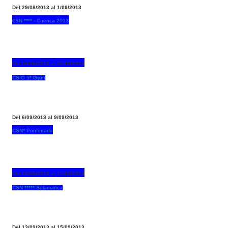
Del 29/08/2013 al 1/09/2013
c
SN **** - Cuenca 2013
Del 28/08/2013 al 02/09/2013
CSIO 5* Gijón
Del 6/09/2013 al 9/09/2013
CSN* Ponferrada
Del 12/09/2013 al 15/09/2013
CSN ***** Salamanca
Del 13/09/2013 al 15/09/2013