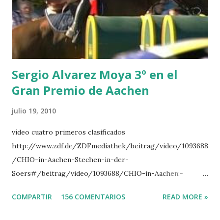
LORENZO -AHLMANN 5 L’ESPOIR -GULLIKSEN 6
TOPINAMBOUR -LEPREVOST 7 WISCONSIN 111 -MOYA 8
INTERTOY Z - BRASH 9 HERALD –CORDON 10 SELDANA
DI CAMPALTO -SHARBATLY Vuelta Triunfal... el ganador
del Gran Premio en su vuelta de honor
Sergio Alvarez Moya 3º en el
Gran Premio de Aachen
julio 19, 2010
vídeo cuatro primeros clasificados
http://www.zdf.de/ZDFmediathek/beitrag/video/1093688
/CHIO-in-Aachen-Stechen-in-der-
Soers#/beitrag/video/1093688/CHIO-in-Aachen:-
Stechen-in-der-Soers
COMPARTIR
156 COMENTARIOS
READ MORE »