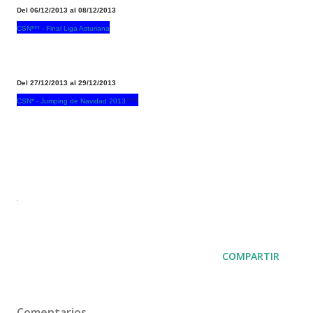
Del 06/12/2013 al 08/12/2013
CSN*** - Final Liga Asturiana
Del 27/12/2013 al 29/12/2013
CSN* - Jumping de Navidad 2013
???
.
COMPARTIR
Comentarios