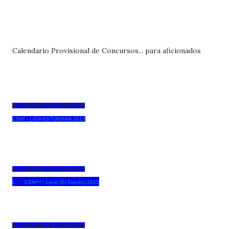
Calendario Provisional de Concursos... para aficionados
Del 24/05/2013 al 26/05/2013
CSN* - LIGA ASTURIANA 2013
Del 22/06/2013 al 24/06/2013
xv
L
CSN*** - Leon (El Forcón) 2013
Del 28/06/2013 al 30/06/2013