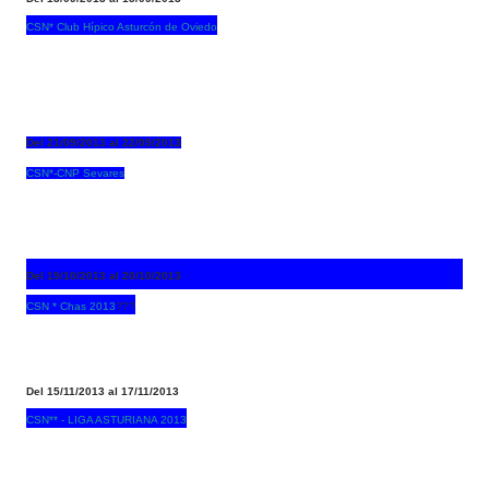
CSN* Club Hípico Asturcón de Oviedo
Del 21/09/2013 al 22/09/2013
CSN*-CNP Sevares
Del 19/10/2013 al 20/10/2013
CSN * Chas 2013
???
Del 15/11/2013 al 17/11/2013
CSN** - LIGA ASTURIANA 2013