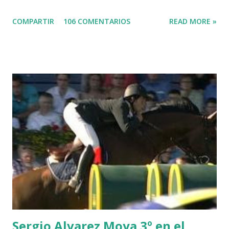
LORD DU MONT MILON -GARMENDIA 6 MISTER DAVIER
COMPARTIR
106 COMENTARIOS
READ MORE »
-EPAILLARD 7 GIG AMAI M WHITAKER 8 SILVANA DU
HUIS -STAUT 9 WIVINA -FAGERSTROM 10 LORD DE
THEIZE - GUILLON 2 triple 1 CASINO -DJUPVIC 2
CHESTER Z -VAN ASTEN 3 LOYD 12 - BRAATEN 4 STAR
POWER - MILLAR 5 ARMANIE -VOORN 6 QUERLYBET
HERO -LEJAUNE 7 MO CHROI - O’BRIEN 8 CARMENA Z -
BREEN 9 JALLA DE GAVIERE -RAMZY AL DUHAMI 10
NOVEL -PHILIPPAERTS 3 triple 1 LATE NIGHT -LEVY 2 K
CLUB LADY -O’CONNOR 3 QUICK STUDY - HOUGH 4
LORENZO -AHLMANN 5 L’ESPOIR -GULLIKSEN 6
TOPINAMBOUR -LEPREVOST 7 WISCONSIN 111 -MOYA 8
INTERTOY Z - BRASH 9 HERALD –CORDON 10 SELDANA
DI CAMPALTO -SHARBATLY Vuelta Triunfal... el ganador
del Gran Premio en su vuelta de honor
Sergio Alvarez Moya 3º en el