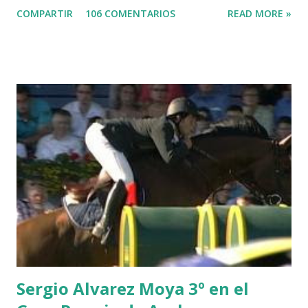
COMPARTIR
106 COMENTARIOS
READ MORE »
-EPAILLARD 7 GIG AMAI M WHITAKER 8 SILVANA DU
HUIS -STAUT 9 WIVINA -FAGERSTROM 10 LORD DE
THEIZE - GUILLON 2 triple 1 CASINO -DJUPVIC 2
CHESTER Z -VAN ASTEN 3 LOYD 12 - BRAATEN 4 STAR
POWER - MILLAR 5 ARMANIE -VOORN 6 QUERLYBET
HERO -LEJAUNE 7 MO CHROI - O’BRIEN 8 CARMENA Z -
BREEN 9 JALLA DE GAVIERE -RAMZY AL DUHAMI 10
NOVEL -PHILIPPAERTS 3 triple 1 LATE NIGHT -LEVY 2 K
CLUB LADY -O’CONNOR 3 QUICK STUDY - HOUGH 4
LORENZO -AHLMANN 5 L’ESPOIR -GULLIKSEN 6
TOPINAMBOUR -LEPREVOST 7 WISCONSIN 111 -MOYA 8
INTERTOY Z - BRASH 9 HERALD –CORDON 10 SELDANA
DI CAMPALTO -SHARBATLY Vuelta Triunfal... el ganador
del Gran Premio en su vuelta de honor
Sergio Alvarez Moya 3º en el