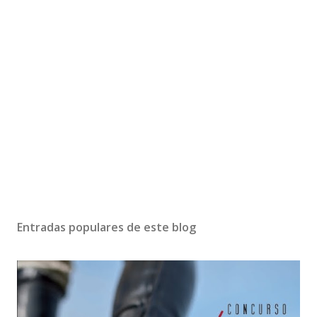
P
u
b
Entradas populares de este blog
l
i
c
a
r
u