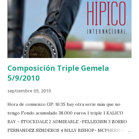
n
c
o
m
e
n
t
a
r
Composición Triple Gemela
i
o
5/9/2010
septiembre 05, 2010
Hora de comienzo GP: 16:35 hay otra serie más que no
tengo Fondo acumulado 38.000 euros 1 triple 1 KALICO
BAY – STOCKDALE 2 ADMIRABLE -PELLEGRIN 3 ZORRO
FERNANDEZ SENDEROS 4 BILLY BISHOP- MCPHERSON 5
LORD DU MONT MILON -GARMENDIA 6 MISTER DAVIER