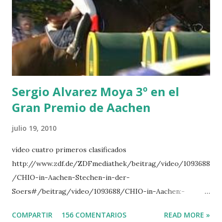
CLUB LADY -O’CONNOR 3 QUICK STUDY - HOUGH 4
LORENZO -AHLMANN 5 L’ESPOIR -GULLIKSEN 6
TOPINAMBOUR -LEPREVOST 7 WISCONSIN 111 -MOYA 8
INTERTOY Z - BRASH 9 HERALD –CORDON 10 SELDANA
DI CAMPALTO -SHARBATLY Vuelta Triunfal... el ganador
del Gran Premio en su vuelta de honor
Sergio Alvarez Moya 3º en el
Gran Premio de Aachen
julio 19, 2010
vídeo cuatro primeros clasificados
http://www.zdf.de/ZDFmediathek/beitrag/video/1093688
/CHIO-in-Aachen-Stechen-in-der-
Soers#/beitrag/video/1093688/CHIO-in-Aachen:-
Stechen-in-der-Soers
COMPARTIR
156 COMENTARIOS
READ MORE »