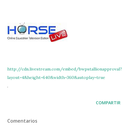
http://cdn.livestream.com/embed/bwpstallionapproval?
layout=4&height=640&width=360&autoplay=true
.
COMPARTIR
Comentarios