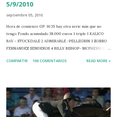
5/9/2010
septiembre 05, 2010
Hora de comienzo GP: 16:35 hay otra serie más que no
tengo Fondo acumulado 38.000 euros 1 triple 1 KALICO
BAY – STOCKDALE 2 ADMIRABLE -PELLEGRIN 3 ZORRO
FERNANDEZ SENDEROS 4 BILLY BISHOP- MCPHERSON 5
LORD DU MONT MILON -GARMENDIA 6 MISTER DAVIER
COMPARTIR
106 COMENTARIOS
READ MORE »
-EPAILLARD 7 GIG AMAI M WHITAKER 8 SILVANA DU
HUIS -STAUT 9 WIVINA -FAGERSTROM 10 LORD DE
THEIZE - GUILLON 2 triple 1 CASINO -DJUPVIC 2
CHESTER Z -VAN ASTEN 3 LOYD 12 - BRAATEN 4 STAR
POWER - MILLAR 5 ARMANIE -VOORN 6 QUERLYBET
HERO -LEJAUNE 7 MO CHROI - O’BRIEN 8 CARMENA Z -
BREEN 9 JALLA DE GAVIERE -RAMZY AL DUHAMI 10
NOVEL -PHILIPPAERTS 3 triple 1 LATE NIGHT -LEVY 2 K