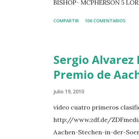
BISHOP- MCPHERSON 5 LO
MISTER DAVIER -EPAILLARD
COMPARTIR
106 COMENTARIOS
HUIS -STAUT 9 WIVINA -FA
GUILLON 2 triple 1 CASINO 
LOYD 12 - BRAATEN 4 STAR
Sergio Alvarez 
QUERLYBET HERO -LEJAUNE 
Premio de Aac
BREEN 9 JALLA DE GAVIERE 
PHILIPPAERTS 3 triple 1 LA
julio 19, 2010
O’CONNOR 3 QUICK STUDY 
vídeo cuatro primeros clasif
L’ESPOIR -GULLIKSEN 6 T
http://www.zdf.de/ZDFmedi
111 -MOYA 8 INTERTOY Z -
Aachen-Stechen-in-der-Soe
DI CAMPALTO -SHARBATLY Vuel