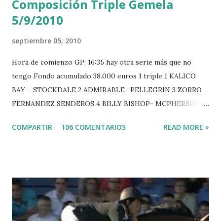
Composición Triple Gemela
5/9/2010
septiembre 05, 2010
Hora de comienzo GP: 16:35 hay otra serie más que no
tengo Fondo acumulado 38.000 euros 1 triple 1 KALICO
BAY – STOCKDALE 2 ADMIRABLE -PELLEGRIN 3 ZORRO
FERNANDEZ SENDEROS 4 BILLY BISHOP- MCPHERSON 5
LORD DU MONT MILON -GARMENDIA 6 MISTER DAVIER
COMPARTIR
106 COMENTARIOS
READ MORE »
-EPAILLARD 7 GIG AMAI M WHITAKER 8 SILVANA DU
HUIS -STAUT 9 WIVINA -FAGERSTROM 10 LORD DE
THEIZE - GUILLON 2 triple 1 CASINO -DJUPVIC 2
CHESTER Z -VAN ASTEN 3 LOYD 12 - BRAATEN 4 STAR
POWER - MILLAR 5 ARMANIE -VOORN 6 QUERLYBET
HERO -LEJAUNE 7 MO CHROI - O’BRIEN 8 CARMENA Z -
BREEN 9 JALLA DE GAVIERE -RAMZY AL DUHAMI 10