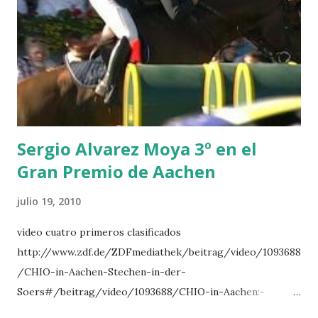
NOVEL -PHILIPPAERTS 3 triple 1 LATE NIGHT -LEVY 2 K
CLUB LADY -O’CONNOR 3 QUICK STUDY - HOUGH 4
LORENZO -AHLMANN 5 L’ESPOIR -GULLIKSEN 6
TOPINAMBOUR -LEPREVOST 7 WISCONSIN 111 -MOYA 8
INTERTOY Z - BRASH 9 HERALD –CORDON 10 SELDANA
DI CAMPALTO -SHARBATLY Vuelta Triunfal... el ganador
del Gran Premio en su vuelta de honor
Sergio Alvarez Moya 3º en el
Gran Premio de Aachen
julio 19, 2010
vídeo cuatro primeros clasificados
http://www.zdf.de/ZDFmediathek/beitrag/video/1093688
/CHIO-in-Aachen-Stechen-in-der-
Soers#/beitrag/video/1093688/CHIO-in-Aachen:-
Stechen-in-der-Soers