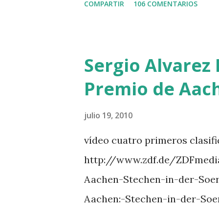
COMPARTIR
106 COMENTARIOS
HUIS -STAUT 9 WIVINA -FA
GUILLON 2 triple 1 CASINO 
LOYD 12 - BRAATEN 4 STAR
Sergio Alvarez 
QUERLYBET HERO -LEJAUNE 
Premio de Aac
BREEN 9 JALLA DE GAVIERE 
PHILIPPAERTS 3 triple 1 LA
julio 19, 2010
O’CONNOR 3 QUICK STUDY 
vídeo cuatro primeros clasif
L’ESPOIR -GULLIKSEN 6 T
http://www.zdf.de/ZDFmedi
111 -MOYA 8 INTERTOY Z -
Aachen-Stechen-in-der-Soe
DI CAMPALTO -SHARBATLY Vuel
Aachen:-Stechen-in-der-Soe
Premio en su vuelta de honor