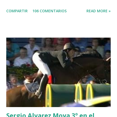
LORD DU MONT MILON -GARMENDIA 6 MISTER DAVIER
COMPARTIR
106 COMENTARIOS
READ MORE »
-EPAILLARD 7 GIG AMAI M WHITAKER 8 SILVANA DU
HUIS -STAUT 9 WIVINA -FAGERSTROM 10 LORD DE
THEIZE - GUILLON 2 triple 1 CASINO -DJUPVIC 2
CHESTER Z -VAN ASTEN 3 LOYD 12 - BRAATEN 4 STAR
POWER - MILLAR 5 ARMANIE -VOORN 6 QUERLYBET
HERO -LEJAUNE 7 MO CHROI - O’BRIEN 8 CARMENA Z -
BREEN 9 JALLA DE GAVIERE -RAMZY AL DUHAMI 10
NOVEL -PHILIPPAERTS 3 triple 1 LATE NIGHT -LEVY 2 K
CLUB LADY -O’CONNOR 3 QUICK STUDY - HOUGH 4
LORENZO -AHLMANN 5 L’ESPOIR -GULLIKSEN 6
TOPINAMBOUR -LEPREVOST 7 WISCONSIN 111 -MOYA 8
INTERTOY Z - BRASH 9 HERALD –CORDON 10 SELDANA
DI CAMPALTO -SHARBATLY Vuelta Triunfal... el ganador
del Gran Premio en su vuelta de honor
Sergio Alvarez Moya 3º en el