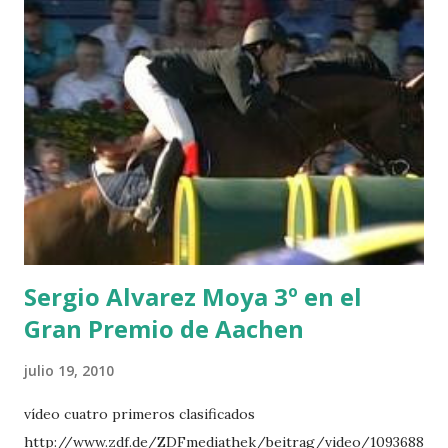
POWER - MILLAR 5 ARMANIE -VOORN 6 QUERLYBET
HERO -LEJAUNE 7 MO CHROI - O’BRIEN 8 CARMENA Z -
BREEN 9 JALLA DE GAVIERE -RAMZY AL DUHAMI 10
NOVEL -PHILIPPAERTS 3 triple 1 LATE NIGHT -LEVY 2 K
CLUB LADY -O’CONNOR 3 QUICK STUDY - HOUGH 4
LORENZO -AHLMANN 5 L’ESPOIR -GULLIKSEN 6
TOPINAMBOUR -LEPREVOST 7 WISCONSIN 111 -MOYA 8
INTERTOY Z - BRASH 9 HERALD –CORDON 10 SELDANA
DI CAMPALTO -SHARBATLY Vuelta Triunfal... el ganador
del Gran Premio en su vuelta de honor
Sergio Alvarez Moya 3º en el
Gran Premio de Aachen
julio 19, 2010
vídeo cuatro primeros clasificados
http://www.zdf.de/ZDFmediathek/beitrag/video/1093688