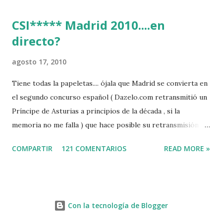
CSI***** Madrid 2010....en
directo?
agosto 17, 2010
Tiene todas la papeletas.... ójala que Madrid se convierta en
el segundo concurso español ( Dazelo.com retransmitió un
Príncipe de Asturias a principios de la década , si la
memoria no me falla ) que hace posible su retransmisión via
internet de manera gratuita para todos los aficionados...del
COMPARTIR
121 COMENTARIOS
READ MORE »
mundo mundial...
http://www.clubvillademadrid.com/cseuropa/2010/htm/0
4_canaltv_intro.htm
Con la tecnología de Blogger