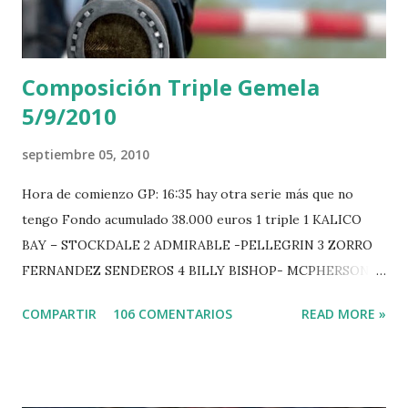
Composición Triple Gemela
5/9/2010
septiembre 05, 2010
Hora de comienzo GP: 16:35 hay otra serie más que no
tengo Fondo acumulado 38.000 euros 1 triple 1 KALICO
BAY – STOCKDALE 2 ADMIRABLE -PELLEGRIN 3 ZORRO
FERNANDEZ SENDEROS 4 BILLY BISHOP- MCPHERSON 5
LORD DU MONT MILON -GARMENDIA 6 MISTER DAVIER
COMPARTIR
106 COMENTARIOS
READ MORE »
-EPAILLARD 7 GIG AMAI M WHITAKER 8 SILVANA DU
HUIS -STAUT 9 WIVINA -FAGERSTROM 10 LORD DE
THEIZE - GUILLON 2 triple 1 CASINO -DJUPVIC 2
CHESTER Z -VAN ASTEN 3 LOYD 12 - BRAATEN 4 STAR