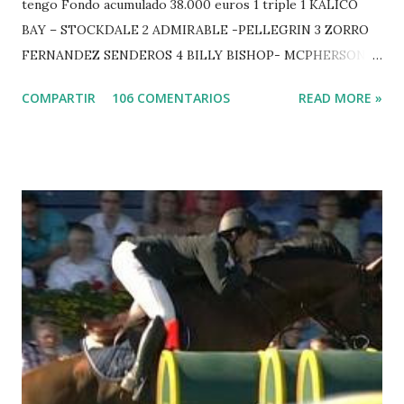
tengo Fondo acumulado 38.000 euros 1 triple 1 KALICO
BAY – STOCKDALE 2 ADMIRABLE -PELLEGRIN 3 ZORRO
FERNANDEZ SENDEROS 4 BILLY BISHOP- MCPHERSON 5
LORD DU MONT MILON -GARMENDIA 6 MISTER DAVIER
COMPARTIR
106 COMENTARIOS
READ MORE »
-EPAILLARD 7 GIG AMAI M WHITAKER 8 SILVANA DU
HUIS -STAUT 9 WIVINA -FAGERSTROM 10 LORD DE
THEIZE - GUILLON 2 triple 1 CASINO -DJUPVIC 2
CHESTER Z -VAN ASTEN 3 LOYD 12 - BRAATEN 4 STAR
POWER - MILLAR 5 ARMANIE -VOORN 6 QUERLYBET
HERO -LEJAUNE 7 MO CHROI - O’BRIEN 8 CARMENA Z -
BREEN 9 JALLA DE GAVIERE -RAMZY AL DUHAMI 10
NOVEL -PHILIPPAERTS 3 triple 1 LATE NIGHT -LEVY 2 K
CLUB LADY -O’CONNOR 3 QUICK STUDY - HOUGH 4
LORENZO -AHLMANN 5 L’ESPOIR -GULLIKSEN 6
TOPINAMBOUR -LEPREVOST 7 WISCONSIN 111 -MOYA 8
INTERTOY Z - BRASH 9 HERALD –CORDON 10 SELDANA