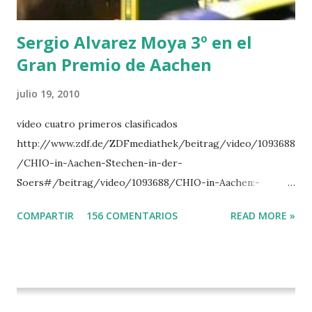
DI CAMPALTO -SHARBATLY Vuelta Triunfal... el ganador
del Gran Premio en su vuelta de honor
Sergio Alvarez Moya 3º en el
Gran Premio de Aachen
julio 19, 2010
vídeo cuatro primeros clasificados
http://www.zdf.de/ZDFmediathek/beitrag/video/1093688
/CHIO-in-Aachen-Stechen-in-der-
Soers#/beitrag/video/1093688/CHIO-in-Aachen:-
Stechen-in-der-Soers
COMPARTIR
156 COMENTARIOS
READ MORE »