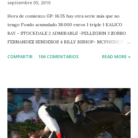
septiembre 05, 2010
Hora de comienzo GP: 16:35 hay otra serie más que no
tengo Fondo acumulado 38.000 euros 1 triple 1 KALICO
BAY – STOCKDALE 2 ADMIRABLE -PELLEGRIN 3 ZORRO
FERNANDEZ SENDEROS 4 BILLY BISHOP- MCPHERSON 5
LORD DU MONT MILON -GARMENDIA 6 MISTER DAVIER
COMPARTIR
106 COMENTARIOS
READ MORE »
-EPAILLARD 7 GIG AMAI M WHITAKER 8 SILVANA DU
HUIS -STAUT 9 WIVINA -FAGERSTROM 10 LORD DE
THEIZE - GUILLON 2 triple 1 CASINO -DJUPVIC 2
CHESTER Z -VAN ASTEN 3 LOYD 12 - BRAATEN 4 STAR
POWER - MILLAR 5 ARMANIE -VOORN 6 QUERLYBET
HERO -LEJAUNE 7 MO CHROI - O’BRIEN 8 CARMENA Z -
BREEN 9 JALLA DE GAVIERE -RAMZY AL DUHAMI 10
NOVEL -PHILIPPAERTS 3 triple 1 LATE NIGHT -LEVY 2 K
CLUB LADY -O’CONNOR 3 QUICK STUDY - HOUGH 4
LORENZO -AHLMANN 5 L’ESPOIR -GULLIKSEN 6