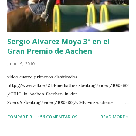
TOPINAMBOUR -LEPREVOST 7 WISCONSIN 111 -MOYA 8
INTERTOY Z - BRASH 9 HERALD –CORDON 10 SELDANA
DI CAMPALTO -SHARBATLY Vuelta Triunfal... el ganador
del Gran Premio en su vuelta de honor
Sergio Alvarez Moya 3º en el
Gran Premio de Aachen
julio 19, 2010
vídeo cuatro primeros clasificados
http://www.zdf.de/ZDFmediathek/beitrag/video/1093688
/CHIO-in-Aachen-Stechen-in-der-
Soers#/beitrag/video/1093688/CHIO-in-Aachen:-
Stechen-in-der-Soers
COMPARTIR
156 COMENTARIOS
READ MORE »