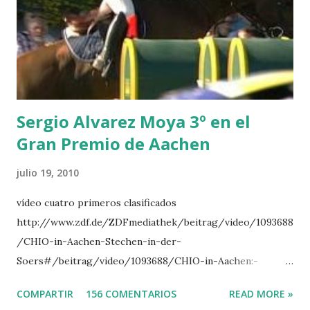
CLUB LADY -O’CONNOR 3 QUICK STUDY - HOUGH 4
LORENZO -AHLMANN 5 L’ESPOIR -GULLIKSEN 6
TOPINAMBOUR -LEPREVOST 7 WISCONSIN 111 -MOYA 8
INTERTOY Z - BRASH 9 HERALD –CORDON 10 SELDANA
DI CAMPALTO -SHARBATLY Vuelta Triunfal... el ganador
del Gran Premio en su vuelta de honor
Sergio Alvarez Moya 3º en el
Gran Premio de Aachen
julio 19, 2010
vídeo cuatro primeros clasificados
http://www.zdf.de/ZDFmediathek/beitrag/video/1093688
/CHIO-in-Aachen-Stechen-in-der-
Soers#/beitrag/video/1093688/CHIO-in-Aachen:-
Stechen-in-der-Soers
COMPARTIR
156 COMENTARIOS
READ MORE »