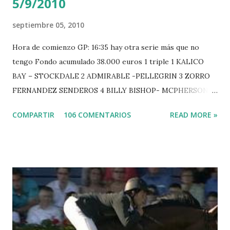
5/9/2010
septiembre 05, 2010
Hora de comienzo GP: 16:35 hay otra serie más que no
tengo Fondo acumulado 38.000 euros 1 triple 1 KALICO
BAY – STOCKDALE 2 ADMIRABLE -PELLEGRIN 3 ZORRO
FERNANDEZ SENDEROS 4 BILLY BISHOP- MCPHERSON 5
LORD DU MONT MILON -GARMENDIA 6 MISTER DAVIER
COMPARTIR
106 COMENTARIOS
READ MORE »
-EPAILLARD 7 GIG AMAI M WHITAKER 8 SILVANA DU
HUIS -STAUT 9 WIVINA -FAGERSTROM 10 LORD DE
THEIZE - GUILLON 2 triple 1 CASINO -DJUPVIC 2
CHESTER Z -VAN ASTEN 3 LOYD 12 - BRAATEN 4 STAR
POWER - MILLAR 5 ARMANIE -VOORN 6 QUERLYBET
HERO -LEJAUNE 7 MO CHROI - O’BRIEN 8 CARMENA Z -
BREEN 9 JALLA DE GAVIERE -RAMZY AL DUHAMI 10
NOVEL -PHILIPPAERTS 3 triple 1 LATE NIGHT -LEVY 2 K