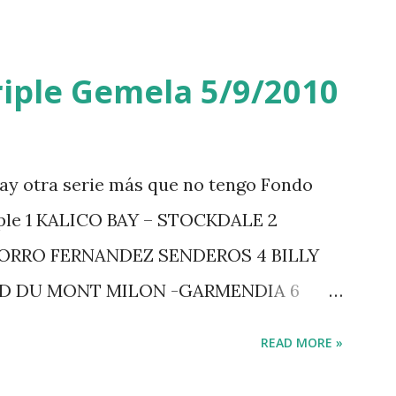
iple Gemela 5/9/2010
ay otra serie más que no tengo Fondo
iple 1 KALICO BAY – STOCKDALE 2
ZORRO FERNANDEZ SENDEROS 4 BILLY
RD DU MONT MILON -GARMENDIA 6
 7 GIG AMAI M WHITAKER 8 SILVANA DU
READ MORE »
GERSTROM 10 LORD DE THEIZE -