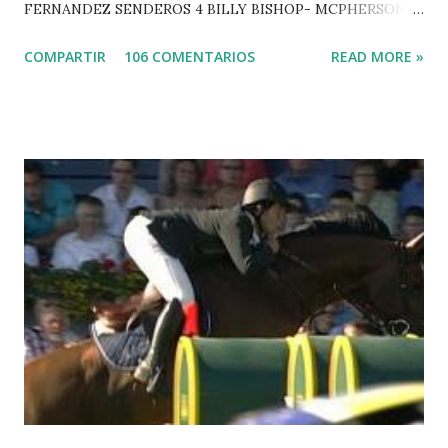
FERNANDEZ SENDEROS 4 BILLY BISHOP- MCPHERSON 5
LORD DU MONT MILON -GARMENDIA 6 MISTER DAVIER
COMPARTIR
106 COMENTARIOS
READ MORE »
-EPAILLARD 7 GIG AMAI M WHITAKER 8 SILVANA DU
HUIS -STAUT 9 WIVINA -FAGERSTROM 10 LORD DE
THEIZE - GUILLON 2 triple 1 CASINO -DJUPVIC 2
CHESTER Z -VAN ASTEN 3 LOYD 12 - BRAATEN 4 STAR
POWER - MILLAR 5 ARMANIE -VOORN 6 QUERLYBET
HERO -LEJAUNE 7 MO CHROI - O’BRIEN 8 CARMENA Z -
BREEN 9 JALLA DE GAVIERE -RAMZY AL DUHAMI 10
NOVEL -PHILIPPAERTS 3 triple 1 LATE NIGHT -LEVY 2 K
CLUB LADY -O’CONNOR 3 QUICK STUDY - HOUGH 4
LORENZO -AHLMANN 5 L’ESPOIR -GULLIKSEN 6
TOPINAMBOUR -LEPREVOST 7 WISCONSIN 111 -MOYA 8
INTERTOY Z - BRASH 9 HERALD –CORDON 10 SELDANA
DI CAMPALTO -SHARBATLY Vuelta Triunfal... el ganador
del Gran Premio en su vuelta de honor