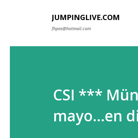
JUMPINGLIVE.COM
fhpas@hotmail.com
CSI *** Mü
mayo...en d