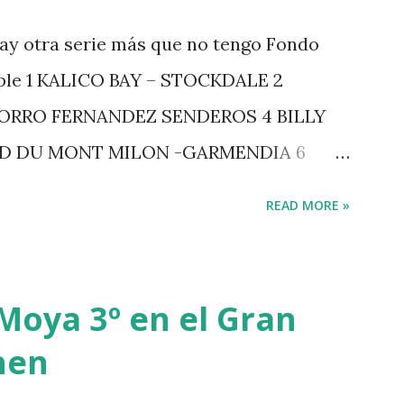
ay otra serie más que no tengo Fondo
iple 1 KALICO BAY – STOCKDALE 2
ZORRO FERNANDEZ SENDEROS 4 BILLY
RD DU MONT MILON -GARMENDIA 6
 7 GIG AMAI M WHITAKER 8 SILVANA DU
READ MORE »
GERSTROM 10 LORD DE THEIZE -
-DJUPVIC 2 CHESTER Z -VAN ASTEN 3
 POWER - MILLAR 5 ARMANIE -VOORN 6
Moya 3º en el Gran
7 MO CHROI - O’BRIEN 8 CARMENA Z -
hen
-RAMZY AL DUHAMI 10 NOVEL -