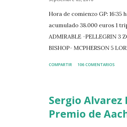
Hora de comienzo GP: 16:35 h
acumulado 38.000 euros 1 tr
ADMIRABLE -PELLEGRIN 3 
BISHOP- MCPHERSON 5 LO
MISTER DAVIER -EPAILLARD
COMPARTIR
106 COMENTARIOS
HUIS -STAUT 9 WIVINA -FA
GUILLON 2 triple 1 CASINO 
LOYD 12 - BRAATEN 4 STAR
Sergio Alvarez 
QUERLYBET HERO -LEJAUNE 
Premio de Aac
BREEN 9 JALLA DE GAVIERE 