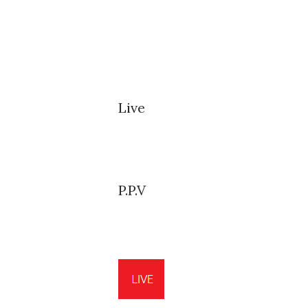
Live
P.P.V